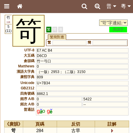
普
粵
竹
笴
118
5
繁
簡
港
異讀字
(11)
繁簡對應
繁
簡
UTF-8
E7 AC B4
大五碼
D6CD
倉頡碼
竹一弓口
Matthews
0
漢語大字典
（一版）2953；（二版）3150
康熙字典
809
Unicode
U+7B34
GB2312
四角號碼
8862.1
頻序 A/B
0
5422
頻次 A/B
0
--
普通話
g
o
g
《廣韻》
頁碼
反切
註解
笴
284
古旱