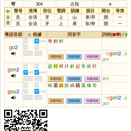
笴
304
古我
聲母
清濁
部位
聲調
韻攝
韻目
開合
等第
中
古
見
全清
牙
上
山
寒
/
旱
開
一
音
見
全清
牙
上
果
歌
/
哿
開
一
粵語音節
根據
同音字
詞例(
) /
&
解釋
備
哿
舸
魺
黃
周
p124
g
o
2
李
何
g
on
2
HKLS
人文
「笴
」的
同聲同韻
同韻同調
同聲同調
讀字
趕
桿
稈
扞
皯
赶
筸
簳
盰
黃
周
g
on
2
李
何
p93
p267
HKLS
人文
箭杆
同聲同韻
同韻同調
同聲同調
稿
杲
鎬
皓
縞
槁
暠
檺
筶
黃
周
g
ou
2
李
何
p238
g
on
2
HKLS
人文
「笴
」的
同聲同韻
同韻同調
同聲同調
讀字