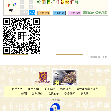
幹
干
桿
矸
旰
倝
榦
骭
簳
黃
周
g
on
3
李
何
HKLS
人文
眼露白的樣子;張目
同聲同韻
同韻同調
同聲同調
瀏覽次數: 3041
新手入門
使用凡例
字庫統計
隨機漢字
最近被搜索的漢字
鳴謝
製作單位
私隱政策
免責聲明
意見簿
（
管理員
）