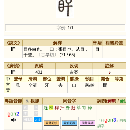
字例:
1/1
《說文》
解釋
部居
相關異體
盰
目多白也。一曰：張目也。从目，
目
干聲。
〔古旱切〕
(71 / 65)
《廣韻》
頁碼
反切
註解
盰
401
古案
中
聲母
清濁
部位
聲調
韻攝
韻目
開合
等第
古
見
全清
牙
去
山
寒
/
翰
開
一
音
粵語音節
根據
同音字
詞例(
) /
&
解釋
備註
趕
桿
稈
扞
皯
赶
筸
笴
簳
黃
周
g
on
2
李
何
g
on
3
HKLS
人文
「盰
」的異
同聲同韻
同韻同調
同聲同調
讀字