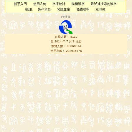
新手入門
使用凡例
字庫統計
隨機漢字
最近被搜索的漢字
鳴謝
製作單位
私隱政策
免責聲明
意見簿
（
管理員
）
在線人數： 5112
自 2014 年 7 月 8 日起
瀏覽人數： 80060614
使用次數： 293916776