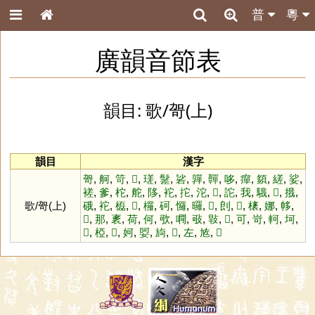
普
粵
廣韻音節表
韻目: 歌/哿(上)
韻目
漢字
哿
,
舸
,
笴
,
𥰮
,
瑳
,
䰈
,
硰
,
嚲
,
䯬
,
哆
,
癉
,
䫂
,
縒
,
娑
,
褨
,
爹
,
柁
,
舵
,
陊
,
袉
,
拕
,
沱
,
𣵻
,
詑
,
我
,
騀
,
𩒰
,
㧴
,
歌/哿(上)
硪
,
袉
,
㰁
,
𩝢
,
欏
,
砢
,
㦬
,
曪
,
𣂞
,
剆
,
𠻡
,
橠
,
娜
,
㡅
,
𢄴
,
那
,
袲
,
荷
,
何
,
㰤
,
㗿
,
㪃
,
㪋
,
𩑸
,
可
,
岢
,
軻
,
坷
,
𨵌
,
椏
,
𣘨
,
妸
,
娿
,
㫊
,
𧙃
,
左
,
㝾
,
