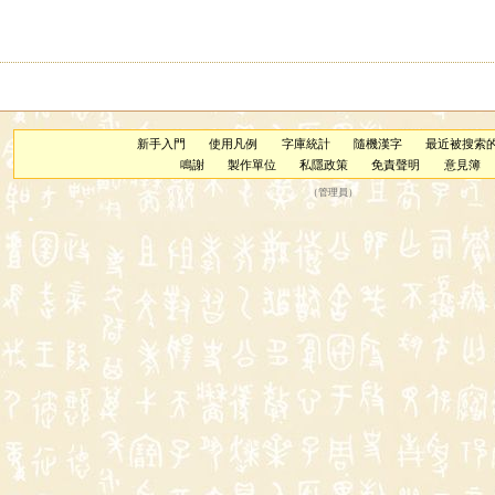
新手入門
使用凡例
字庫統計
隨機漢字
最近被搜索
鳴謝
製作單位
私隱政策
免責聲明
意見簿
（
管理員
）