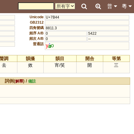
普
粵
Unicode
U+7B44
GB2312
四角號碼
8811.3
頻序 A/B
0
5422
頻次 A/B
0
--
普通話
y
o
聲調
韻攝
韻目
開合
等第
去
效
宵
/
笑
開
三
詞例(
) /
解釋
備註