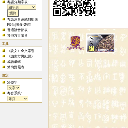
粵語分類字表:
粵語注音系統對照表
[
聲母
|
韻母
|
聲調
]
普通話音節表
其他方言讀音
工具
《說文》全文索引
《讀史方輿紀要》
成語彙輯
繁簡對照表
設定
冷僻字:
粵音系統: