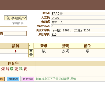
UTF-8
E7 AD 84
大五碼
DAE0
倉頡碼
竹中一人
單讀音字
Matthews
0
漢語大字典
（一版）2968；（二版）3166
簡
康熙字典
810
註解
中
聲母
清濁
部位
古
以
次濁
喉
音
同音字
耀
燿
鷂
曜
鷕
鷣
覞
鋪在椽上瓦下的竹箔或葦箔;屋棟
同韻
同韻同調
同聲同調