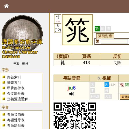
竹
筄
118
6
繁
簡
港
(12)
繁簡對應
繁
《廣韻》
頁碼
反切
筄
413
弋照
中文
ENG
字形
部首索引
粵語音節
根據
&
筆畫索引
澆
黃
周
p124
j
iu
6
甲骨部件表
李
何
金文部件表
HKLS
人文
同聲
形義源流通解
字音
粵語音節表
粵語聲母表
粵語韻母表