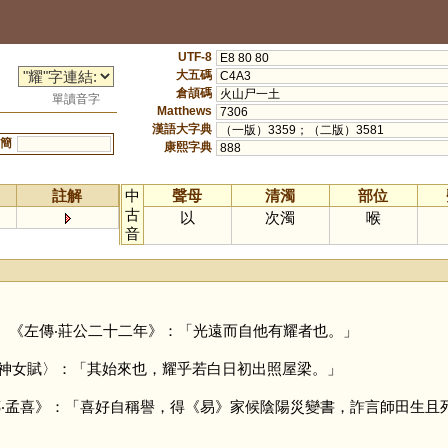
UTF-8
E8 80 80
大五碼
C4A3
倉頡碼
火山尸一土
單讀音字
Matthews
7306
漢語大字典
（一版）3359；（二版）3581
簡
康熙字典
888
註解
中
聲母
清濁
部位
古
以
次濁
喉
音
。
。《左傳‧莊公二十二年》：「光遠而自他有耀者也。」
神女賦〉：「其始來也，耀乎若白日初出照屋梁。」
傳‧孟喜》：「喜好自稱譽，得《易》家候陰陽災變書，詐言師田生