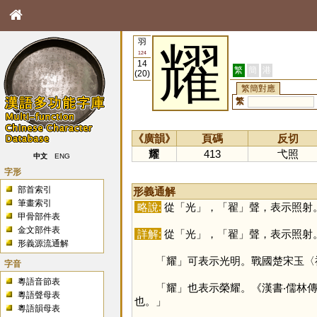
羽
耀
124
14
繁
簡
港
(20)
繁簡對應
繁
《廣韻》
頁碼
反切
耀
413
弋照
中文
ENG
字形
部首索引
形義通解
筆畫索引
略說:
從「
光
」，「
翟
」聲，表示照射
甲骨部件表
金文部件表
詳解:
從「
光
」，「
翟
」聲，表示照射
形義源流通解
「
耀
」可表示光明。戰國楚宋玉〈
字音
粵語音節表
「
耀
」也表示榮耀。《漢書‧儒林
粵語聲母表
也。」
粵語韻母表