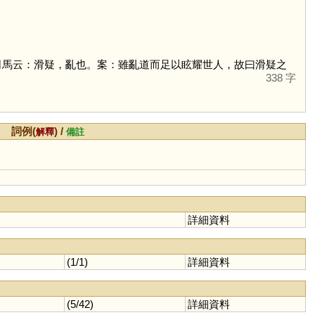
司馬云：滑疑，亂也。案：雖亂道而足以眩耀世人，故曰滑疑之
338 字
詞例(
) /
解釋
備註
詳細資料
(1/1)
詳細資料
(5/42)
詳細資料