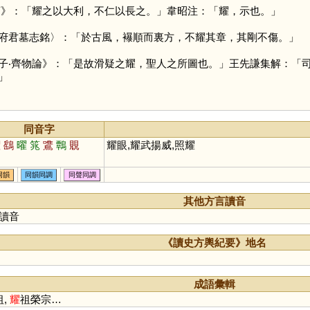
下》：「耀之以大利，不仁以長之。」韋昭注：「耀，示也。」
府君墓志銘〉：「於古風，襮順而裏方，不耀其章，其剛不傷。」
子‧齊物論》：「是故滑疑之耀，聖人之所圖也。」王先謙集解：「
」
同音字
燿
鷂
曜
筄
鷕
鷣
覞
耀眼,耀武揚威,照耀
同韻
同韻同調
同聲同調
其他方言讀音
讀音
《讀史方輿紀要》地名
成語彙輯
祖,
耀
祖榮宗…