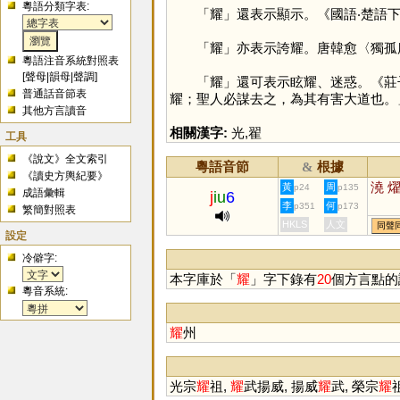
粵語分類字表:
「
耀
」還表示顯示。《國語‧楚語
「
耀
」亦表示誇耀。唐韓愈〈獨孤
粵語注音系統對照表
[
聲母
|
韻母
|
聲調
]
「
耀
」還可表示眩耀、迷惑。《莊
普通話音節表
耀；聖人必謀去之，為其有害大道也。
其他方言讀音
相關漢字:
光
,
翟
工具
《說文》全文索引
粵語音節
根據
&
《讀史方輿紀要》
澆
黃
周
p24
p135
成語彙輯
j
iu
6
李
何
p351
p173
繁簡對照表
HKLS
人文
同聲
設定
冷僻字:
本字庫於「
耀
」字下錄有
20
個方言點的
粵音系統:
耀
州
光宗
耀
祖,
耀
武揚威, 揚威
耀
武, 榮宗
耀