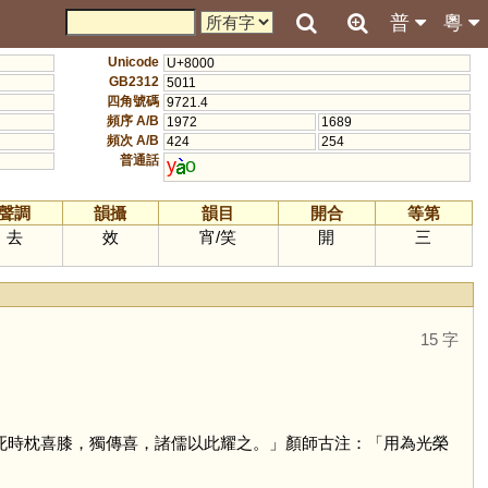
普
粵
Unicode
U+8000
GB2312
5011
四角號碼
9721.4
頻序 A/B
1972
1689
頻次 A/B
424
254
普通話
y
o
聲調
韻攝
韻目
開合
等第
去
效
宵
/
笑
開
三
15 字
且死時枕喜膝，獨傳喜，諸儒以此耀之。」顏師古注：「用為光榮