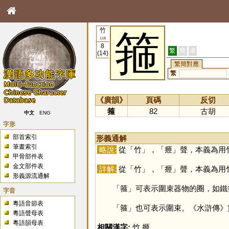
竹
箍
118
8
繁
簡
港
(14)
繁簡對應
繁
《廣韻》
頁碼
反切
箍
82
古胡
中文
ENG
字形
部首索引
形義通解
筆畫索引
略說:
從「
竹
」，「
㧜
」聲，本義為用
甲骨部件表
金文部件表
詳解:
從「
竹
」，「
㧜
」聲，本義為用
形義源流通解
「
箍
」可表示圍束器物的圈，如鐵
字音
粵語音節表
「
箍
」也可表示圍束。《水滸傳》
粵語聲母表
粵語韻母表
相關漢字:
竹
,
㧜