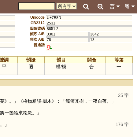
普
粵
Unicode
U+7B8D
GB2312
2531
四角號碼
8851.2
頻序 A/B
3301
3842
頻次 A/B
78
13
普通話
g
聲調
韻攝
韻目
開合
等第
平
遇
模
/
模
合
一
25 字
苑》。」《格物粗談‧樹木》：「篾箍其樹，一夜自落。」
卻將一箇箍來箍歛。」
珠。」
176 字