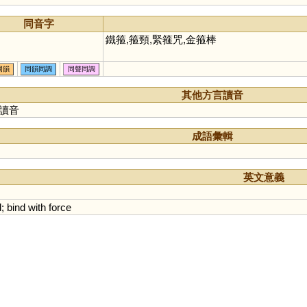
同音字
鐵箍,箍頸,緊箍咒,金箍棒
同韻
同韻同調
同聲同調
其他方言讀音
讀音
成語彙輯
英文意義
d
;
bind
with
force