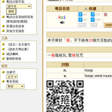
粵語分類字表:
粵語音節
根據
&
箛
黃
周
p45
p124
k
u
1
粵語注音系統對照表
李
何
p50
p329
[
聲母
|
韻母
|
聲調
]
HKLS
人文
同聲
普通話音節表
其他方言讀音
工具
本字庫於「
箍
」字下錄有
20
個方言點的
《說文》全文索引
《讀史方輿紀要》
成語彙輯
一
箍
攏統兒, 緊
箍
兒咒
繁簡對照表
詞類
設定
n.
hoop
冷僻字:
v.
hoop
;
wind
roun
粵音系統: