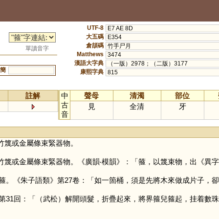
UTF-8
E7 AE 8D
大五碼
E354
倉頡碼
竹手尸月
單讀音字
Matthews
3474
漢語大字典
（一版）2978；（二版）3177
簡
康熙字典
815
註解
中
聲母
清濁
部位
古
見
全清
牙
音
竹篾或金屬條束緊器物。
竹篾或金屬條束緊器物。《廣韻‧模韻》：「箍，以篾束物，出《異字
箍。《朱子語類》第27卷：「如一箇桶，須是先將木來做成片子，
第31回：「（武松）解開頭髮，折疊起來，將界箍兒箍起，挂着數