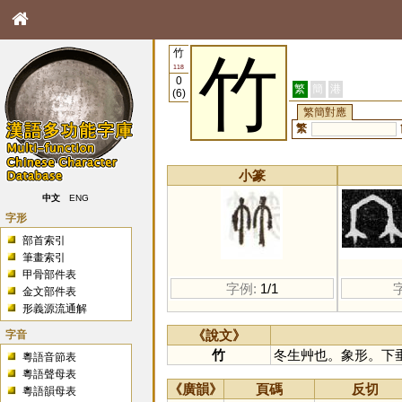
竹
竹
118
0
繁
簡
港
(6)
繁簡對應
繁
小篆
中文
ENG
字形
部首索引
筆畫索引
甲骨部件表
字例:
1/1
金文部件表
形義源流通解
字音
《說文》
竹
冬生艸也。象形。下
粵語音節表
粵語聲母表
《廣韻》
頁碼
反切
粵語韻母表