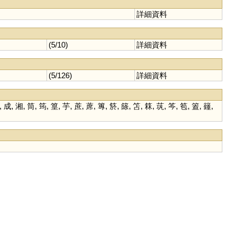
詳細資料
(5/10)
詳細資料
(5/126)
詳細資料
,
成
,
湘
,
筒
,
筠
,
篁
,
芋
,
蔗
,
蓆
,
篿
,
箊
,
篨
,
笘
,
箖
,
茿
,
笒
,
笣
,
篕
,
籦
,