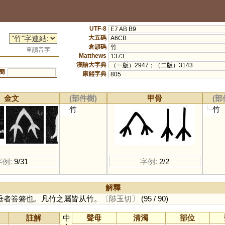
UTF-8
E7 AB B9
大五碼
A6CB
倉頡碼
竹
單讀音字
Matthews
1373
漢語大字典
（一版）2947；（二版）3143
簡
康熙字典
805
金文
(部件樹)
甲骨
(部
竹
竹
字例:
9/31
字例:
2/2
解釋
垂者箁箬也。凡竹之屬皆从竹。
〔陟玉切〕
(95 / 90)
註解
中
聲母
清濁
部位