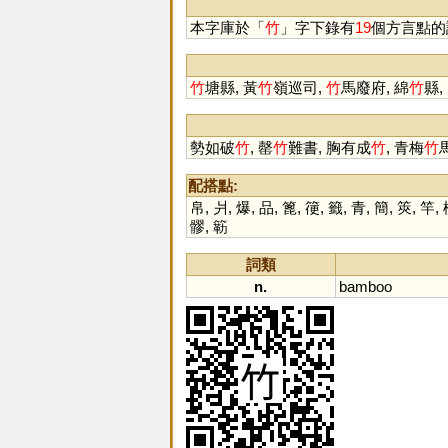
篧
鸀
本字庫於「
竹
」字下錄有
19
個方言點的
竹
塘縣, 黃
竹
嶺巡司,
竹
馬廢府, 綿
竹
縣,
勢如破
竹
, 罄
竹
難書, 胸有成
竹
, 青梅
竹
配搭點:
帛
,
爿
,
爆
,
品
,
篦
,
箯
,
籤
,
青
,
簡
,
筴
,
竿
,
髎
,
簕
詞類
n.
bamboo