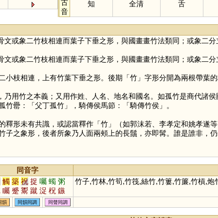
古
知
全清
舌
音
骨文或象二竹枝相連而葉子下垂之形，與國畫畫竹法類同；或象二分
骨文或象二竹枝相連而葉子下垂之形，與國畫畫竹法類同；或象二分
二小枝相連，上有竹葉下垂之形。後期「
竹
」字形分開為兩根帶葉的
)，乃用竹之本義；又用作姓、人名、地名和國名。如孤竹是商代諸侯
孤竹罍：「父丁孤竹」，騎傳侯馬節：「騎傳竹侯」。
釋形未有共識，或認當釋作「
竹
」（如郭沫若、李孝定和姚孝遂等
竹子之象形，後者所象乃人面兩頰上的長鬚，亦即髯。誰是誰非，仍
同音字
足
觸
築
祝
捉
囑
蠋
粥
竹子,竹林,竹筍,竹筏,絲竹,竹簍,竹簾,竹槓,
槭
矚
蹙
鬻
蹴
浞
柷
鏃
踧
茿
穛
喌
鷟
擉
灟
噈
同韻
同韻同調
同聲同調
殧
斀
顣
踿
穱
鉐
笁
篫