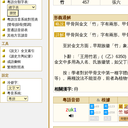
竹
457
張六
粵語分類字表:
形義通解
粵語注音系統對照表
略說:
甲骨與金文「
竹
」字有兩形。甲
[
聲母
|
韻母
|
聲調
]
普通話音節表
詳解:
甲骨與金文「
竹
」字有兩形。甲
其他方言讀音
工具
至於金文方面，早期族徽「
竹
」象
《說文》全文索引
卜辭：「王用竹若」(《乙》6350
《讀史方輿紀要》
金文中多用為人名、氏族徽號，如父丁
成語彙輯
繁簡對照表
按︰學者對於甲骨文中第一種字體的
設定
等）。兩種說法不能並存，前者為植物
冷僻字:
相關漢字:
冄
粵音系統:
粵語音節
根據
&
屬
黃
周
p49
p123
z
uk
1
竺
李
何
p113
p358
瘃
HKLS
人文
同聲
孎