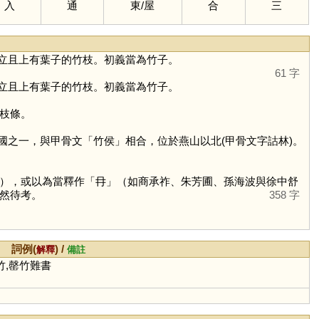
入
通
東
/
屋
合
三
立且上有葉子的竹枝。初義當為竹子。
61 字
立且上有葉子的竹枝。初義當為竹子。
枝條。
國之一，與甲骨文「竹侯」相合，位於燕山以北(甲骨文字詁林)。
），或以為當釋作「
冄
」（如商承祚、朱芳圃、孫海波與徐中舒
然待考。
358 字
詞例(
) /
解釋
備註
炮竹,罄竹難書