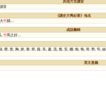
蠾
敳
欘
燭
筑
哫
触
臅
其他方言讀音
斸
讀音
《讀史方輿紀要》地名
 大
竹
縣…
成語彙輯
馬,
竹
馬之好…
槓
,
罄
,
筐
,
胸
,
箬
,
篥
,
簝
,
籮
,
筤
,
蘆
,
茂
,
篾
,
安
,
棚
,
炮
,
匏
,
篣
,
勢
,
筍
,
絲
英文意義