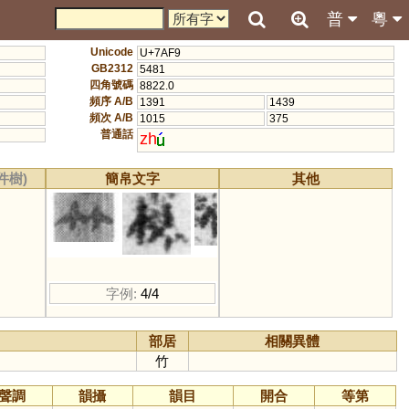
普
粵
Unicode
U+7AF9
GB2312
5481
四角號碼
8822.0
頻序 A/B
1391
1439
頻次 A/B
1015
375
普通話
zh
件樹)
簡帛文字
其他
字例:
4/4
部居
相關異體
竹
聲調
韻攝
韻目
開合
等第