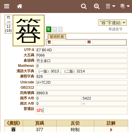
普
粵
竹
簭
118
12
繁
簡
港
單讀音字
(18)
繁簡對應
繁
簡
UTF-8
E7 B0 AD
大五碼
F066
倉頡碼
竹土金口
Matthews
0
漢語大字典
（一版）3013；（二版）3214
康熙字典
829
Unicode
U+7C2D
GB2312
四角號碼
8860.8
頻序 A/B
0
5422
頻次 A/B
0
--
普通話
sh
《廣韻》
頁碼
反切
註解
簭
377
時制