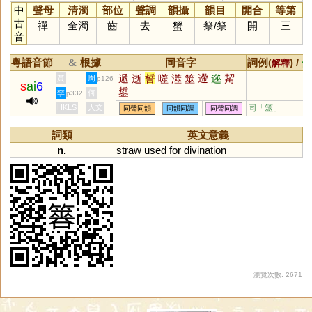
中
聲母
清濁
部位
聲調
韻攝
韻目
開合
等第
古
禪
全濁
齒
去
蟹
祭
/
祭
開
三
音
粵語音節
根據
同音字
詞例(
) /
&
解釋
備
遞
逝
誓
噬
澨
筮
遰
遾
觢
黃
周
p126
s
ai
6
銴
李
何
p332
HKLS
人文
同「
筮
」
同聲同韻
同韻同調
同聲同調
詞類
英文意義
n.
straw
used
for
divination
瀏覽次數: 2671