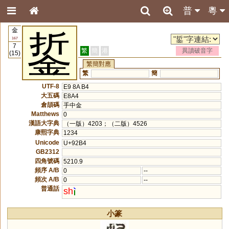
普
粵
金
銴
167
7
繁
簡
港
異讀破音字
(15)
繁簡對應
繁
簡
UTF-8
E9 8A B4
大五碼
E8A4
倉頡碼
手中金
Matthews
0
漢語大字典
（一版）4203；（二版）4526
康熙字典
1234
Unicode
U+92B4
GB2312
四角號碼
5210.9
頻序 A/B
0
--
頻次 A/B
0
--
普通話
sh
小篆