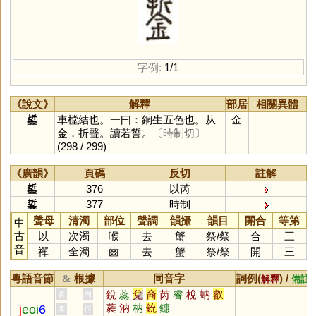
字例:
1/1
《說文》
解釋
部居
相關異體
銴
車樘結也。一曰：銅生五色也。从
金
金，折聲。讀若誓。
〔時制切〕
(298 / 299)
《廣韻》
頁碼
反切
註解
銴
376
以芮
銴
377
時制
聲母
清濁
部位
聲調
韻攝
韻目
開合
等第
中
古
以
次濁
喉
去
蟹
祭
/
祭
合
三
音
禪
全濁
齒
去
蟹
祭
/
祭
開
三
粵語音節
根據
同音字
詞例(
) /
&
解釋
備註
銳
蕊
兌
裔
芮
睿
梲
蚋
叡
黃
周
蕤
汭
枘
鈗
鏸
j
eoi
6
李
何