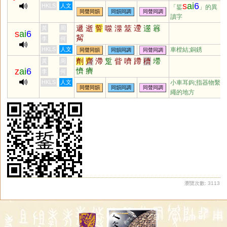
s
ai
6
HKLS
人文
「銴
」的異
同聲同韻
同韻同調
同聲同調
讀字
遞
逝
誓
噬
澨
筮
遰
遾
簭
黃
周
s
ai
6
觢
李
何
HKLS
人文
車樘結;銅銹
同聲同韻
同韻同調
同聲同調
劑
齊
滯
踅
眥
嚌
蹛
穧
墆
黃
周
z
ai
6
懠
癠
李
何
HKLS
人文
小車耳鉤;指器物繫
同聲同韻
同韻同調
同聲同調
繩的地方
瀏覽次數: 3113