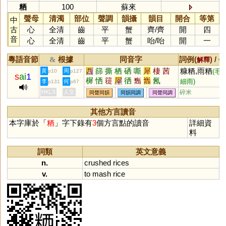
粞
100
蘇來
聲母
清濁
部位
聲調
韻攝
韻目
開合
等第
中
古
心
全清
齒
平
蟹
齊
/
齊
開
四
音
心
全清
齒
平
蟹
咍
/
咍
開
一
粵語音節
根據
同音字
詞例(
) /
&
解釋
備
西
篩
撕
栖
硒
嘶
犀
棲
茜
糠粞,雨粞
黃
周
(毛
p10
p127
s
ai
1
樨
恓
簁
屖
徆
雟
巂
氥
細雨)
李
何
p131
p67
HKLS
人文
碎米
同聲同韻
同韻同調
同聲同調
其他方言讀音
本字庫於「
粞
」字下錄有
3
個方言點的讀音
詳細資
料
詞類
英文意義
n.
crushed
rices
v.
to
mash
rice