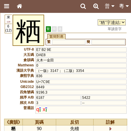
普
粵
米
粞
119
6
繁
簡
港
單讀音字
(12)
繁簡對應
繁
簡
UTF-8
E7 B2 9E
大五碼
DAE8
倉頡碼
火木一金田
Matthews
0
漢語大字典
（一版）3147；（二版）3354
康熙字典
836
Unicode
U+7C9E
GB2312
8449
四角號碼
9196.3
頻序 A/B
6187
5422
頻次 A/B
3
--
普通話
q
x
《廣韻》
頁碼
反切
註解
粞
90
先稽