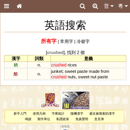
普
粵
英語搜索
所有字
|
常用字
|
冷僻字
[
crushed
], 找到 2 個
漢字
詞類
意義
粞
n.
crushed
rices
junket
;
sweet
paste
made
from
酪
n.
crushed
nuts
,
sweet
nut
paste
新手入門
使用凡例
字庫統計
隨機漢字
最近被搜索的漢字
鳴謝
製作單位
私隱政策
免責聲明
意見簿
（
管理員
）