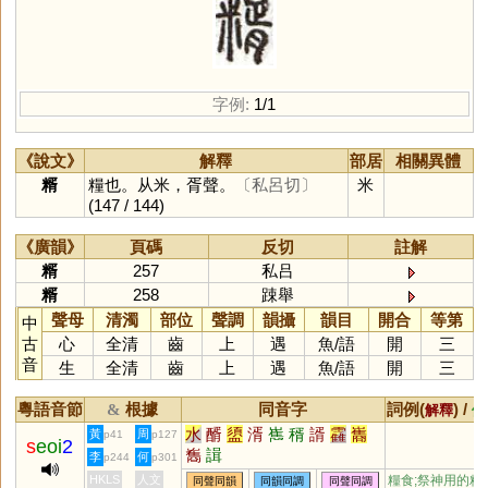
字例:
1/1
《說文》
解釋
部居
相關異體
糈
糧也。从米，胥聲。
〔私呂切〕
米
(147 / 144)
《廣韻》
頁碼
反切
註解
糈
257
私吕
糈
258
踈舉
聲母
清濁
部位
聲調
韻攝
韻目
開合
等第
中
古
心
全清
齒
上
遇
魚
/
語
開
三
音
生
全清
齒
上
遇
魚
/
語
開
三
粵語音節
根據
同音字
詞例(
) /
&
解釋
備
水
醑
盨
湑
嶲
稰
諝
靃
巂
黃
周
p41
p127
s
eoi
2
雟
諿
李
何
p244
p301
HKLS
人文
糧食;祭神用的精
同聲同韻
同韻同調
同聲同調