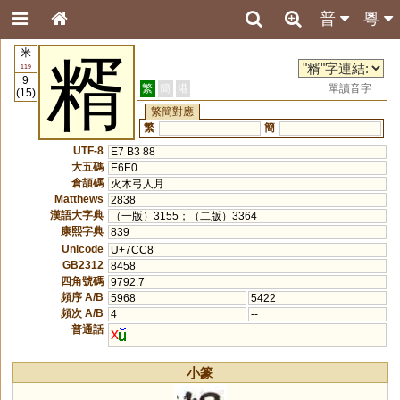
普
粵
米
糈
119
9
繁
簡
港
單讀音字
(15)
繁簡對應
繁
簡
UTF-8
E7 B3 88
大五碼
E6E0
倉頡碼
火木弓人月
Matthews
2838
漢語大字典
（一版）3155；（二版）3364
康熙字典
839
Unicode
U+7CC8
GB2312
8458
四角號碼
9792.7
頻序 A/B
5968
5422
頻次 A/B
4
--
普通話
x
小篆