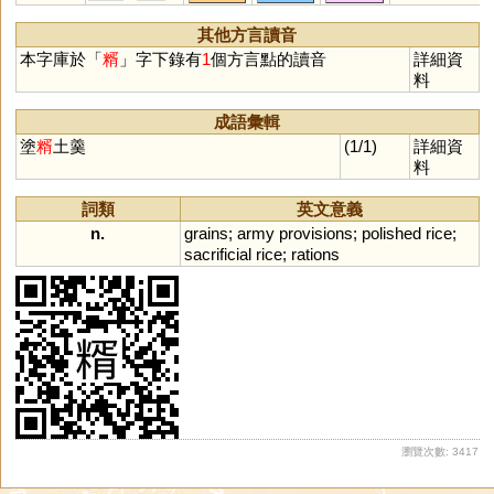
其他方言讀音
本字庫於「
糈
」字下錄有
1
個方言點的讀音
詳細資
料
成語彙輯
塗
糈
土羹
(1/1)
詳細資
料
詞類
英文意義
n.
grains
;
army
provisions
;
polished
rice
;
sacrificial
rice
;
rations
瀏覽次數: 3417