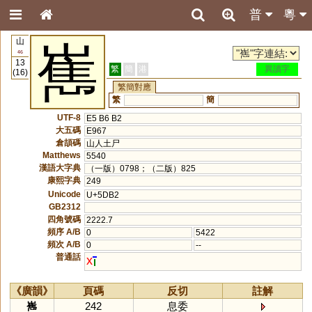
普
粵
山
嶲
46
13
繁
簡
港
異讀字
(16)
繁簡對應
繁
簡
UTF-8
E5 B6 B2
大五碼
E967
倉頡碼
山人土尸
Matthews
5540
漢語大字典
（一版）0798；（二版）825
康熙字典
249
Unicode
U+5DB2
GB2312
四角號碼
2222.7
頻序 A/B
0
5422
頻次 A/B
0
--
普通話
x
《廣韻》
頁碼
反切
註解
嶲
242
息委