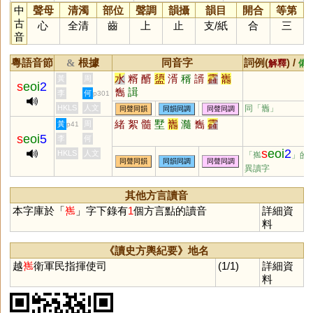
中
聲母
清濁
部位
聲調
韻攝
韻目
開合
等第
古
心
全清
齒
上
止
支
/
紙
合
三
音
粵語音節
根據
同音字
詞例(
) /
&
解釋
備
水
糈
醑
盨
湑
稰
諝
靃
巂
黃
周
s
eoi
2
雟
諿
李
何
p301
HKLS
人文
同「
巂
」
同聲同韻
同韻同調
同聲同調
緒
絮
髓
墅
巂
瀡
雟
靃
黃
周
p41
s
eoi
5
李
何
s
eoi
2
HKLS
人文
「嶲
」的
同聲同韻
同韻同調
同聲同調
異讀字
其他方言讀音
本字庫於「
嶲
」字下錄有
1
個方言點的讀音
詳細資
料
《讀史方輿紀要》地名
越
嶲
衛軍民指揮使司
(1/1)
詳細資
料