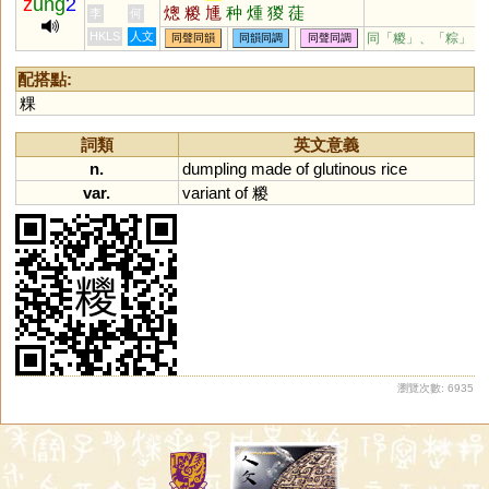
z
ung
2
熜
糉
尰
种
煄
猣
蓗
李
何
HKLS
人文
同「糉」、「粽」
同聲同韻
同韻同調
同聲同調
配搭點:
粿
詞類
英文意義
n.
dumpling
made
of
glutinous
rice
var.
variant
of
糉
瀏覽次數: 6935