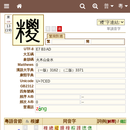
普
粵
米
糭
119
13
繁
簡
港
單讀音字
(19)
繁簡對應
繁
簡
UTF-8
E7 B3 AD
大五碼
倉頡碼
火木山金水
Matthews
0
漢語大字典
（一版）3162；（二版）3371
康熙字典
Unicode
U+7CED
GB2312
四角號碼
頻序 A/B
--
頻次 A/B
0
--
普通話
z
ng
粵語音節
根據
同音字
詞例(
) /
&
解釋
備註
種
總
縱
腫
穜
粽
踵
摠
傯
黃
周