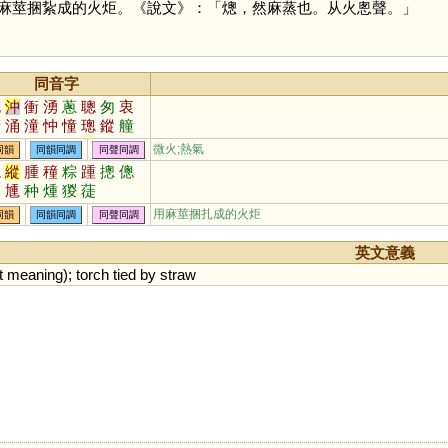
麻莖捆紥成的火炬。《說文》：「熜，然麻蒸也。从火悤聲。」
同音字
充
沖
衝
湧
蔥
聰
匆
衷
傭
涌
潼
忡
憧
璁
鏦
艟
樅
翀
罿
蓯
瑽
憃
摐
浺
微火;熱氣
同韻
同韻同調
同聲同調
茺
嫞
棇
暰
祌
瞛
驄
蟌
總
縱
腫
穜
粽
踵
摠
傯
糭
尰
种
煄
猣
蓗
用麻莖捆扎成的火炬
同韻
同韻同調
同聲同調
英文意義
t
meaning
);
torch
tied
by
straw