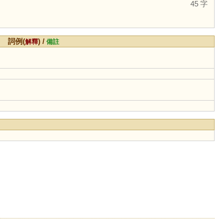
45 字
詞例(
) /
解釋
備註