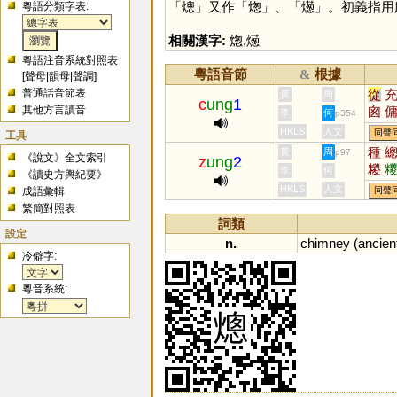
「
熜
」又作「
㷓
」、「
燪
」。初義指用
粵語分類字表:
相關漢字:
㷓
,
燪
粵語注音系統對照表
粵語音節
根據
&
[
聲母
|
韻母
|
聲調
]
普通話音節表
從
黃
周
c
ung
1
其他方言讀音
囪
李
何
p354
悤
HKLS
人文
同聲
工具
埇
種
黃
周
p97
《說文》全文索引
z
ung
2
珫
糉
李
何
《讀史方輿紀要》
HKLS
人文
成語彙輯
同聲
繁簡對照表
詞類
設定
n.
chimney
(
ancien
冷僻字:
粵音系統: