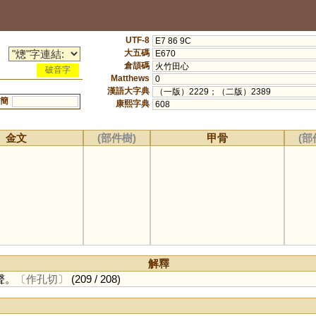
UTF-8
E7 86 9C
大五碼
E670
倉頡碼
火竹田心
破音字
Matthews
0
漢語大字典
（一版）2229；（二版）2389
簡
康熙字典
608
金文
(部件樹)
甲骨
(部
解釋
聲。
〔作孔切〕
(209 / 208)