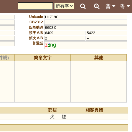
普
粵
Unicode
U+719C
GB2312
四角號碼
9603.0
頻序 A/B
6409
5422
頻次 A/B
2
--
普通話
z
ng
件樹)
簡帛文字
其他
部居
相關異體
火
㷓