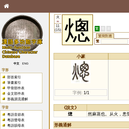
火
熜
86
11
繁
簡
港
(15)
繁簡對應
繁
小篆
中文
ENG
字形
部首索引
筆畫索引
甲骨部件表
字例:
1/1
金文部件表
形義源流通解
字音
《說文》
熜
然麻蒸也。从火，悤
粵語音節表
粵語聲母表
形義通解
粵語韻母表