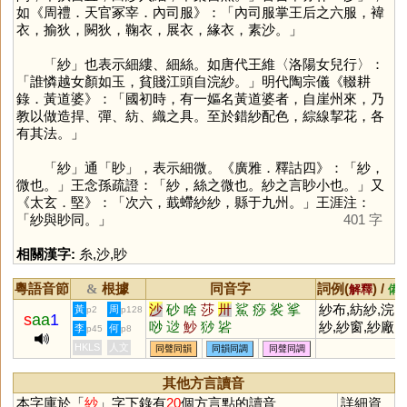
如《周禮．天官冢宰．內司服》：「內司服掌王后之六服，褘
衣，揄狄，闕狄，鞠衣，展衣，緣衣，素沙。」
「
紗
」也表示細縷、細絲。如唐代王維〈洛陽女兒行〉：
「誰憐越女顏如玉，貧賤江頭自浣紗。」明代陶宗儀《輟耕
錄．黃道婆》：「國初時，有一嫗名黃道婆者，自崖州來，乃
教以做造捍、彈、紡、織之具。至於錯紗配色，綜線挈花，各
有其法。」
「
紗
」通「
眇
」，表示細微。《廣雅．釋詁四》：「紗，
微也。」王念孫疏證：「紗，絲之微也。紗之言眇小也。」又
《太玄．堅》：「次六，韯螮紗紗，縣于九州。」王涯注：
「紗與眇同。」
401 字
相關漢字:
糸
,
沙
,
眇
粵語音節
根據
同音字
詞例(
) /
&
解釋
備
沙
砂
啥
莎
卅
鯊
痧
裟
挲
紗布,紡紗,浣
黃
周
p2
p128
s
aa
1
唦
逤
魦
猀
硰
紗,紗窗,紗廠,
李
何
p45
p8
紗門,紗錠,紗
HKLS
人文
同聲同韻
同韻同調
同聲同調
線,紗帽
其他方言讀音
本字庫於「
紗
」字下錄有
20
個方言點的讀音
詳細資