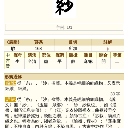
字例:
1/1
《廣韻》
頁碼
反切
註解
紗
168
所加
中
聲母
清濁
部位
聲調
韻攝
韻目
開合
等第
古
生
全清
齒
平
假
麻
/
麻
開
二
音
形義通解
略說:
從「
糸
」，「
沙
」省聲。本義是輕細的絲織物，又表示
細縷、細絲。
30 字
詳解:
從「
糸
」，「
沙
」省聲。本義是輕細的絲織物。《說
文》無「
紗
」。《玉篇．糸部》：「紗，紗縠也。」如《漢
書．蒯伍江息夫傳》：「（江）充衣紗縠襌衣，曲裾後垂交
輸，冠襌纚步搖冠，飛翮之纓。」顏師古注：「紗縠，紡絲而
織之也。輕者為紗，縐者為縠。」《論衡．程材》：「蓬生麻
間，不扶自直；白紗入緇，不染自黑。」古書中亦作「
沙
」，