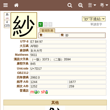
普
粵
糸
紗
120
4
繁
簡
港
單讀音字
(10)
繁簡對應
繁
簡
纱
UTF-8
E7 B4 97
大五碼
AFBD
倉頡碼
女火火竹
Matthews
5611
漢語大字典
（一版）3373；（二版）3594
康熙字典
845
Unicode
U+7D17
GB2312
四角號碼
2992.0
頻序 A/B
1244
1677
頻次 A/B
1252
259
普通話
m
i
o
sh
其他