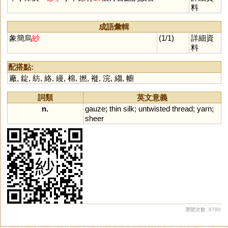
料
成語彙輯
象簡烏
紗
(1/1)
詳細資
料
配搭點:
廠
,
錠
,
紡
,
絡
,
縵
,
棉
,
撚
,
褷
,
浣
,
縐
,
幮
詞類
英文意義
n.
gauze
;
thin
silk
;
untwisted
thread
;
yarn
;
sheer
瀏覽次數: 6780