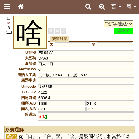
普
粵
口
啥
30
8
繁
簡
港
異讀字
(11)
繁簡對應
繁
簡
UTF-8
E5 95 A5
大五碼
D4A3
倉頡碼
口人一口
Matthews
0
漢語大字典
（一版）0643；（二版）693
康熙字典
Unicode
U+5565
GB2312
4122
四角號碼
6806.4
頻序 A/B
1666
2163
頻次 A/B
670
134
普通話
sh
形義通解
略說:
從「
口
」，「
舍
」聲。「
啥
」是疑問代詞，相當於「甚