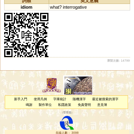
詞類
英文意義
idiom
what
?
interrogative
瀏覽次數: 14799
新手入門
使用凡例
字庫統計
隨機漢字
最近被搜索的漢字
鳴謝
製作單位
私隱政策
免責聲明
意見簿
（
管理員
）
在線人數： 3098