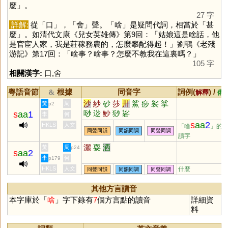
麼」。
27 字
詳解:
從「
口
」，「
舍
」聲。「
啥
」是疑問代詞，相當於「甚
麼」。如清代文康《兒女英雄傳》第9回：「姑娘這是啥話，他
是官宦人家，我是莊稼務農的，怎麼攀配得起！」劉鶚《老殘
游記》第17回：「啥事？啥事？怎麼不教我在這裏嗎？」
105 字
相關漢字:
口
,
舍
粵語音節
根據
同音字
詞例(
) /
&
解釋
備
沙
紗
砂
莎
卅
鯊
痧
裟
挲
黃
周
p2
唦
逤
魦
猀
硰
s
aa
1
李
何
s
aa
2
HKLS
人文
「啥
」的
同聲同韻
同韻同調
同聲同調
讀字
灑
耍
洒
黃
周
p24
s
aa
2
李
何
p179
HKLS
人文
什麼
同聲同韻
同韻同調
同聲同調
其他方言讀音
本字庫於「
啥
」字下錄有
7
個方言點的讀音
詳細資
料