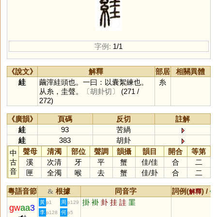
字例:
1/1
《說文》
解釋
部居
相關異體
絓
繭滓絓頭也。一曰：以囊絮練也。
糸
从糸，圭聲。
〔胡卦切〕
(271 /
272)
《廣韻》
頁碼
反切
註解
絓
93
苦緺
絓
383
胡卦
聲母
清濁
部位
聲調
韻攝
韻目
開合
等第
中
古
溪
次清
牙
平
蟹
佳
/
佳
合
二
音
匣
全濁
喉
去
蟹
佳
/
卦
合
二
粵語音節
根據
同音字
詞例(
) /
&
解釋
備
掛
褂
卦
挂
詿
罣
黃
周
p1
p129
gw
aa
3
李
何
p128
p5