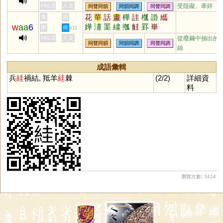
HKLS
人文
受阻礙、牽絆
同聲同韻
同韻同調
同聲同調
花
華
話
畫
樺
詿
槬
諙
纗
黃
周
w
aa
6
嬅
澅
罣
繣
摦
觟
罫
崋
李
何
p11
HKLS
人文
從廢繭中抽出的
同聲同韻
同韻同調
同聲同調
絲
成語彙輯
兵
絓
禍結, 羝羊
絓
棘
(2/2)
詳細資
料
瀏覽次數: 3424