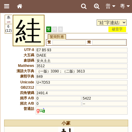
普
粵
糸
絓
120
6
繁
簡
港
破音字
(12)
繁簡對應
繁
簡
UTF-8
E7 B5 93
大五碼
DAEE
倉頡碼
女火土土
Matthews
3512
漢語大字典
（一版）3390；（二版）3613
康熙字典
849
Unicode
U+7D53
GB2312
四角號碼
2491.4
頻序 A/B
0
5422
頻次 A/B
0
--
普通話
g
u
小篆