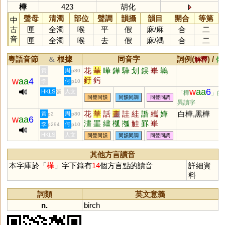
樺
423
胡化
聲母
清濁
部位
聲調
韻攝
韻目
開合
等第
中
古
匣
全濁
喉
平
假
麻
/
麻
合
二
音
匣
全濁
喉
去
假
麻
/
禡
合
二
粵語音節
根據
同音字
詞例(
) /
&
解釋
備
花
華
嘩
鏵
驊
划
鋘
崋
鷨
黃
周
p80
釪
釫
w
aa
4
李
何
p10
w
aa
6
HKLS
人文
張
「樺
」的
同聲同韻
同韻同調
同聲同調
異讀字
花
華
話
畫
詿
絓
諙
纗
嬅
白樺,黑樺
黃
周
p2
p80
w
aa
6
澅
罣
繣
槬
摦
觟
罫
崋
李
何
p294
p10
HKLS
人文
同聲同韻
同韻同調
同聲同調
其他方言讀音
本字庫於「
樺
」字下錄有
14
個方言點的讀音
詳細資
料
詞類
英文意義
n.
birch