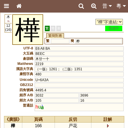
普
粵
木
樺
75
12
繁
簡
港
異讀字
(16)
繁簡對應
繁
簡
桦
UTF-8
E6 A8 BA
大五碼
BEEC
倉頡碼
木廿一十
Matthews
2219
漢語大字典
（一版）1261；（二版）1351
康熙字典
480
Unicode
U+6A3A
GB2312
四角號碼
4495.4
頻序 A/B
3032
3696
頻次 A/B
105
16
普通話
h
u
《廣韻》
頁碼
反切
註解
樺
166
戸花