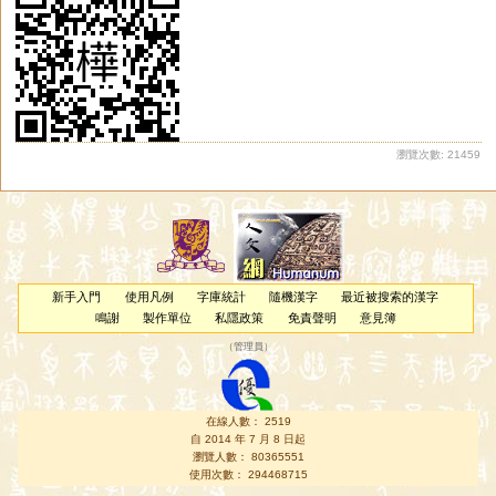
瀏覽次數: 21459
新手入門
使用凡例
字庫統計
隨機漢字
最近被搜索的漢字
鳴謝
製作單位
私隱政策
免責聲明
意見簿
（
管理員
）
在線人數： 2519
自 2014 年 7 月 8 日起
瀏覽人數： 80365551
使用次數： 294468715