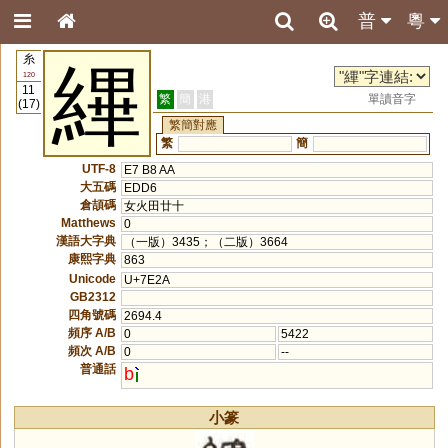
普
粵
糸
縪
120
11
繁
簡
港
單讀音字
(17)
繁簡對應
繁
簡
UTF-8
E7 B8 AA
大五碼
EDD6
倉頡碼
女火田廿十
Matthews
0
漢語大字典
（一版）3435；（二版）3664
康熙字典
863
Unicode
U+7E2A
GB2312
四角號碼
2694.4
頻序 A/B
0
5422
頻次 A/B
0
--
普通話
b
小篆