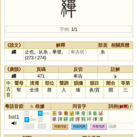
字例:
1/1
《說文》
解釋
部居
相關異體
縪
止也。从糸，畢聲。
〔卑吉切〕
糸
(273 / 274)
《廣韻》
頁碼
反切
註解
縪
471
卑吉
中
聲母
清濁
部位
聲調
韻攝
韻目
開合
等第
古
幫
全清
唇
入
臻
眞
/
質
開
三
音
粵語音節
根據
同音字
詞例(
) /
&
解釋
備
不
筆
畢
泌
嗶
甭
潷
蓽
珌
黃
周
p131
b
at
1
篳
蹕
驆
鏎
熚
鷝
吥
彃
滭
李
何
p265
罼
觱
HKLS
人文
冠縫
同聲同韻
同韻同調
同聲同調