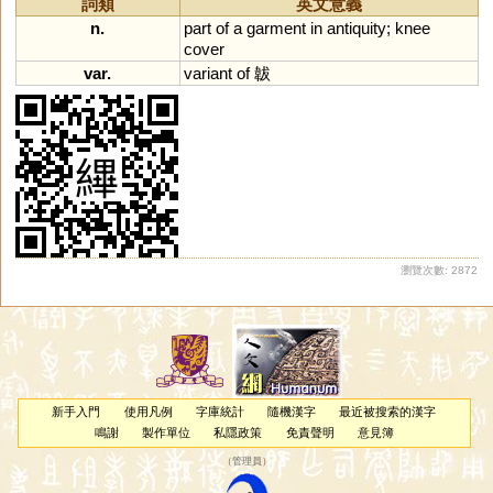
詞類
英文意義
n.
part
of
a
garment
in
antiquity
;
knee
cover
var.
variant
of
韍
瀏覽次數: 2872
新手入門
使用凡例
字庫統計
隨機漢字
最近被搜索的漢字
鳴謝
製作單位
私隱政策
免責聲明
意見簿
（
管理員
）