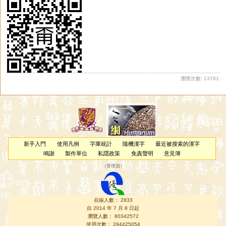
瀏覽次數: 13781
新手入門
使用凡例
字庫統計
隨機漢字
最近被搜索的漢字
鳴謝
製作單位
私隱政策
免責聲明
意見簿
（
管理員
）
在線人數： 2833
自 2014 年 7 月 8 日起
瀏覽人數： 80342572
使用次數： 294425054