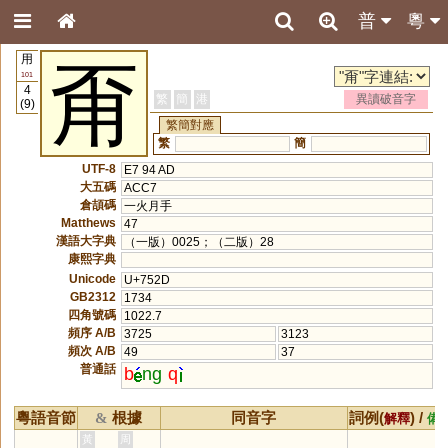
普
粵
用
甭
101
4
繁
簡
港
異讀破音字
(9)
繁簡對應
繁
簡
UTF-8
E7 94 AD
大五碼
ACC7
倉頡碼
一火月手
Matthews
47
漢語大字典
（一版）0025；（二版）28
康熙字典
Unicode
U+752D
GB2312
1734
四角號碼
1022.7
頻序 A/B
3725
3123
頻次 A/B
49
37
普通話
b
ng
q
粵語音節
根據
同音字
詞例(
) /
&
解釋
備
黃
周