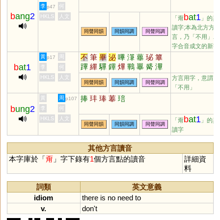
李
何
p47
b
ang
2
b
at
1
HKLS
人文
「甭
」的異
讀字;本為北方方
同聲同韻
同韻同調
同聲同調
言，乃「不用」二
字合音成文的新字
不
筆
畢
泌
嗶
潷
蓽
珌
篳
黃
周
p17
b
at
1
蹕
縪
驆
鏎
熚
鷝
罼
觱
滭
李
何
彃
吥
HKLS
人文
方言用字，意謂
同聲同韻
同韻同調
同聲同調
「不用」
捧
玤
琫
菶
琣
黃
周
p107
b
ung
2
李
何
b
at
1
HKLS
人文
「甭
」的異
同聲同韻
同韻同調
同聲同調
讀字
其他方言讀音
本字庫於「
甭
」字下錄有
1
個方言點的讀音
詳細資
料
詞類
英文意義
idiom
there
is
no
need
to
v.
don
'
t