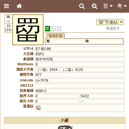
普
粵
网
罶
122
10
繁
簡
港
單讀音字
(15)
繁簡對應
繁
簡
UTF-8
E7 BD B6
大五碼
E6F1
倉頡碼
田中竹竹田
Matthews
0
漢語大字典
（一版）2924；（二版）3120
康熙字典
877
Unicode
U+7F76
GB2312
四角號碼
6060.2
頻序 A/B
0
5422
頻次 A/B
0
--
普通話
l
i
小篆