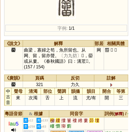
字例:
1/1
《說文》
解釋
部居
相關異體
罶
曲梁，寡婦之笱，魚所留也。从
网
羀
𦌁
𦌑
网、留，留亦聲。
〔力九切〕
𦌁，罶
或从婁。《春秋國語》曰：溝罛𦌁。
(157 / 154)
《廣韻》
頁碼
反切
註解
罶
321
力久
中
聲母
清濁
部位
聲調
韻攝
韻目
開合
等第
古
來
次濁
舌
上
流
尤
/
有
開
三
音
粵語音節
根據
同音字
詞例(
) /
&
解釋
備
柳
縷
摟
簍
褸
綹
蔞
茆
塿
黃
周
p12
p133
l
au
5
嶁
懰
珋
藰
李
何
p259
p83