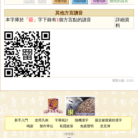
HKLS
人文
捕魚的器具
同聲同韻
同韻同調
同聲同調
其他方言讀音
本字庫於「
罶
」字下錄有
1
個方言點的讀音
詳細資
料
瀏覽次數: 3150
新手入門
使用凡例
字庫統計
隨機漢字
最近被搜索的漢字
鳴謝
製作單位
私隱政策
免責聲明
意見簿
（
管理員
）