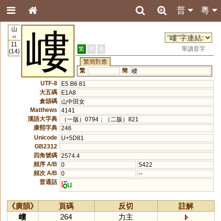
普
粵
山
嶁
46
11
繁
簡
港
單讀音字
(14)
繁簡對應
繁
簡
嵝
UTF-8
E5 B6 81
大五碼
E1A8
倉頡碼
山中田女
Matthews
4141
漢語大字典
（一版）0794；（二版）821
康熙字典
246
Unicode
U+5D81
GB2312
四角號碼
2574.4
頻序 A/B
0
5422
頻次 A/B
0
--
普通話
l
u
《廣韻》
頁碼
反切
註解
嶁
264
力主