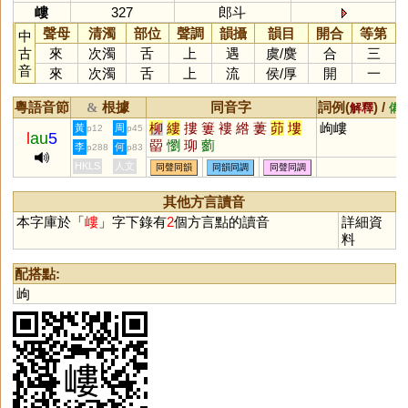
嶁
327
郎斗
聲母
清濁
部位
聲調
韻攝
韻目
開合
等第
中
古
來
次濁
舌
上
遇
虞
/
麌
合
三
音
來
次濁
舌
上
流
侯
/
厚
開
一
粵語音節
根據
同音字
詞例(
) /
&
解釋
備
柳
縷
摟
簍
褸
綹
蔞
茆
塿
岣嶁
黃
周
p12
p45
l
au
5
罶
懰
珋
藰
李
何
p288
p83
HKLS
人文
同聲同韻
同韻同調
同聲同調
其他方言讀音
本字庫於「
嶁
」字下錄有
2
個方言點的讀音
詳細資
料
配搭點:
岣