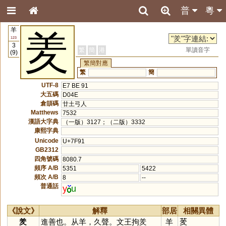
普
粵
羊
羑
123
3
繁
簡
港
單讀音字
(9)
繁簡對應
繁
簡
UTF-8
E7 BE 91
大五碼
D04E
倉頡碼
廿土弓人
Matthews
7532
漢語大字典
（一版）3127；（二版）3332
康熙字典
Unicode
U+7F91
GB2312
四角號碼
8080.7
頻序 A/B
5351
5422
頻次 A/B
8
--
普通話
y
u
《說文》
解釋
部居
相關異體
羑
進善也。从羊，久聲。文王拘羑
羊
𦮖