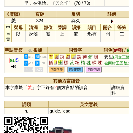
里，在湯陰。
〔與久切〕
(78 / 73)
《廣韻》
頁碼
反切
註解
羑
324
與久
中
聲母
清濁
部位
聲調
韻攝
韻目
開合
等第
古
以
次濁
喉
上
流
尤
/
有
開
三
音
粵語音節
根據
同音字
詞例(
) /
&
解釋
備
有
友
誘
卣
酉
蹂
莠
銪
牖
羑里
黃
周
(周文王姬
p12
p134
j
au
5
輶
𠧴
㞢
槱
苃
粈
栯
韖
輮
煣
被商紂王囚禁之
李
何
p14
p79
庮
禸
處)
HKLS
人文
同聲同韻
同韻同調
同聲同調
其他方言讀音
本字庫於「
羑
」字下錄有
2
個方言點的讀音
詳細資
料
詞類
英文意義
n.
guide
,
lead