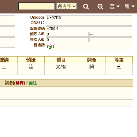
普
粵
Unicode
U+97D6
GB2312
四角號碼
4759.4
頻序 A/B
0
--
頻次 A/B
0
--
普通話
r
u
聲調
韻攝
韻目
開合
等第
上
流
尤
/
有
開
三
詞例(
) /
解釋
備註