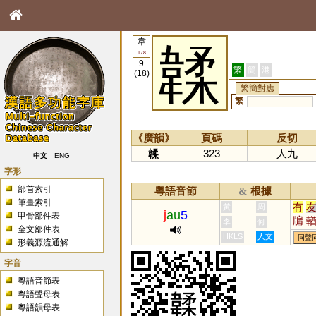
韋
韖
178
9
繁
簡
港
(18)
繁簡對應
繁
《廣韻》
頁碼
反切
韖
323
人九
中文
ENG
字形
部首索引
粵語音節
根據
&
筆畫索引
有
黃
周
j
au
5
甲骨部件表
牖
李
何
金文部件表
煣
HKLS
人文
同聲
形義源流通解
字音
粵語音節表
粵語聲母表
粵語韻母表