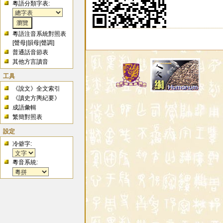
粵語分類字表:
粵語注音系統對照表
[
聲母
|
韻母
|
聲調
]
普通話音節表
其他方言讀音
工具
《說文》全文索引
《讀史方輿紀要》
成語彙輯
繁簡對照表
設定
冷僻字:
粵音系統: