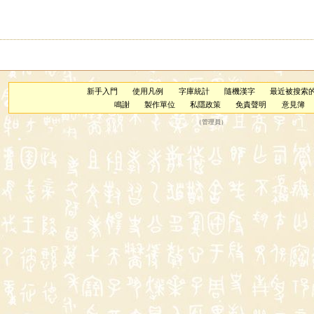
新手入門
使用凡例
字庫統計
隨機漢字
最近被搜索
鳴謝
製作單位
私隱政策
免責聲明
意見簿
（
管理員
）