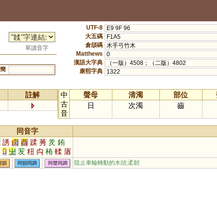
UTF-8
E9 9F 96
大五碼
F1A5
倉頡碼
木手弓竹木
單讀音字
Matthews
0
漢語大字典
（一版）4508；（二版）4802
簡
康熙字典
1322
註解
中
聲母
清濁
部位
古
日
次濁
齒
音
同音字
友
誘
卣
酉
蹂
莠
羑
銪
輶
𠧴
㞢
苃
粈
禸
栯
輮
庮
槱
阻止車輪轉動的木頭;柔韌
同韻
同韻同調
同聲同調