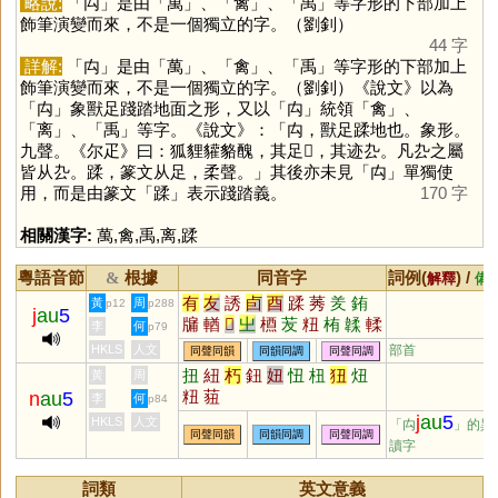
略說:
「
禸
」是由「
萬
」、「
禽
」、「
禹
」等字形的下部加上
飾筆演變而來，不是一個獨立的字。（劉釗）
44 字
詳解:
「
禸
」是由「
萬
」、「
禽
」、「
禹
」等字形的下部加上
飾筆演變而來，不是一個獨立的字。（劉釗）《說文》以為
「
禸
」象獸足踐踏地面之形，又以「
禸
」統領「
禽
」、
「
离
」、「
禹
」等字。《說文》：「禸，獸足蹂地也。象形。
九聲。《尔疋》曰：狐貍貛貉醜，其足𨆌，其迹厹。凡厹之屬
皆从厹。蹂，篆文从足，柔聲。」其後亦未見「
禸
」單獨使
用，而是由篆文「
蹂
」表示踐踏義。
170 字
相關漢字:
萬
,
禽
,
禹
,
离
,
蹂
粵語音節
根據
同音字
詞例(
) /
&
解釋
備
有
友
誘
卣
酉
蹂
莠
羑
銪
黃
周
p12
p288
j
au
5
牖
輶
𠧴
㞢
槱
苃
粈
栯
韖
輮
李
何
p79
煣
庮
HKLS
人文
部首
同聲同韻
同韻同調
同聲同調
扭
紐
朽
鈕
妞
忸
杻
狃
炄
黃
周
粈
莥
n
au
5
李
何
p84
j
au
5
HKLS
人文
「禸
」的異
同聲同韻
同韻同調
同聲同調
讀字
詞類
英文意義