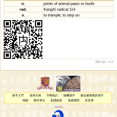
n.
prints
of
animal
paws
or
hoofs
rad.
KangXi
radical
114
v.
to
trample
,
to
step
on
瀏覽次數: 7359
新手入門
使用凡例
字庫統計
隨機漢字
最近被搜索的漢字
鳴謝
製作單位
私隱政策
免責聲明
意見簿
（
管理員
）