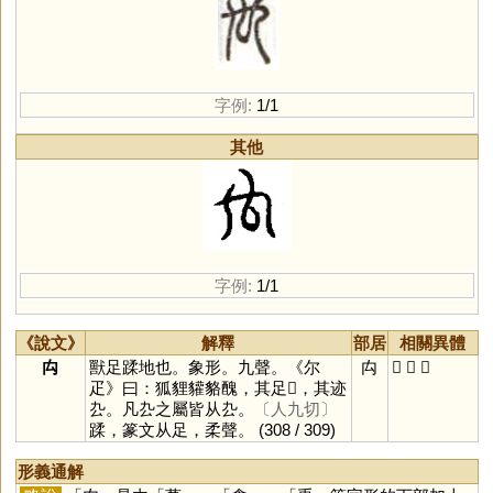
字例:
1/1
其他
字例:
1/1
《說文》
解釋
部居
相關異體
禸
獸足蹂地也。象形。九聲。《尔
禸
𠫗
厹
蹂
疋》曰：狐貍貛貉醜，其足𨆌，其迹
厹。凡厹之屬皆从厹。
〔人九切〕
蹂，篆文从足，柔聲。
(308 / 309)
形義通解