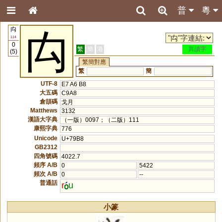
普
粵
禸
禸
114
0
繁
簡
港
異讀字
(5)
繁簡對應
繁
簡
UTF-8
E7 A6 B8
大五碼
C9A8
倉頡碼
戈月
Matthews
3132
漢語大字典
（一版）0097；（二版）111
康熙字典
776
Unicode
U+79B8
GB2312
四角號碼
4022.7
頻序 A/B
0
5422
頻次 A/B
0
--
普通話
r
u
小篆