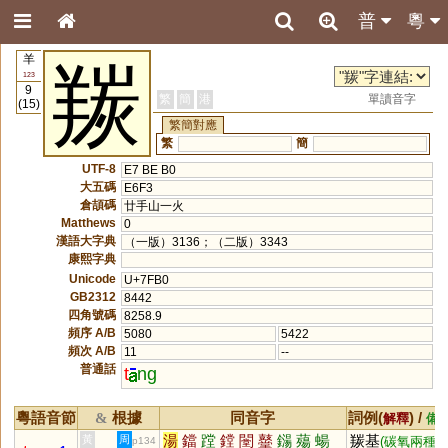
普
粵
羊
羰
123
9
繁
簡
港
單讀音字
(15)
繁簡對應
繁
簡
UTF-8
E7 BE B0
大五碼
E6F3
倉頡碼
廿手山一火
Matthews
0
漢語大字典
（一版）3136；（二版）3343
康熙字典
Unicode
U+7FB0
GB2312
8442
四角號碼
8258.9
頻序 A/B
5080
5422
頻次 A/B
11
--
普通話
t
ng
粵語音節
根據
同音字
詞例(
) /
&
解釋
備
湯
鐺
蹚
鏜
闛
鼞
鐋
薚
蝪
羰基
黃
周
(碳氧兩種
p134