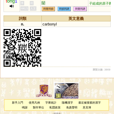
t
ong
1
闣
子組成的原子團)
李
何
HKLS
人文
同聲同韻
同韻同調
同聲同調
詞類
英文意義
n.
carbonyl
瀏覽次數: 3909
新手入門
使用凡例
字庫統計
隨機漢字
最近被搜索的漢字
鳴謝
製作單位
私隱政策
免責聲明
意見簿
（
管理員
）