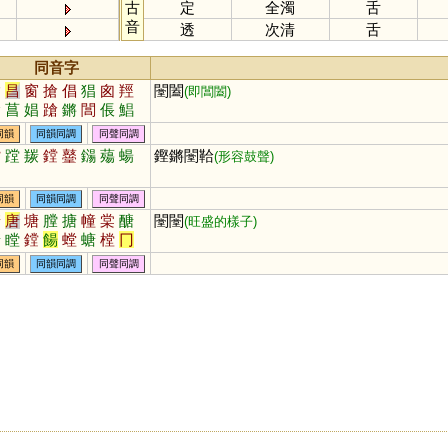
古
定
全濁
舌
音
透
次清
舌
同音字
槍
昌
窗
搶
倡
猖
囪
羥
闛闔
(即閶闔)
嗆
菖
娼
蹌
鏘
閶
倀
鯧
蹡
牄
裮
琩
嶈
淐
摐
鶬
同韻
同韻同調
同聲同調
鼚
謒
錩
瑲
斨
鎗
鐺
蹚
羰
鏜
鼞
鐋
薚
蝪
鏗鏘闛鞈
(形容鼓聲)
同韻
同韻同調
同聲同調
糖
唐
塘
膛
搪
幢
棠
醣
闛闛
(旺盛的樣子)
瑭
瞠
鏜
餳
螳
螗
樘
冂
鎕
磄
踼
蓎
橖
榶
嵣
漟
同韻
同韻同調
同聲同調
逿
煻