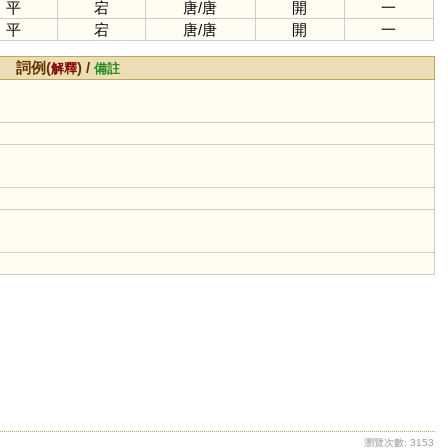
平
宕
唐
/
唐
開
一
平
宕
唐
/
唐
開
一
詞例(
) /
解釋
備註
瀏覽次數: 3153