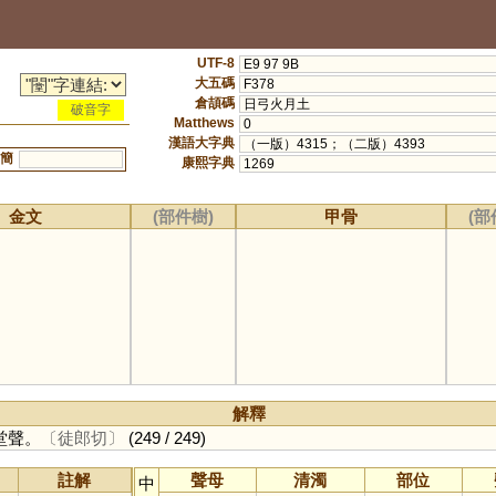
UTF-8
E9 97 9B
大五碼
F378
倉頡碼
日弓火月土
破音字
Matthews
0
漢語大字典
（一版）4315；（二版）4393
簡
康熙字典
1269
金文
(部件樹)
甲骨
(部
解釋
堂聲。
〔徒郎切〕
(249 / 249)
註解
聲母
清濁
部位
中