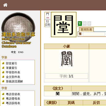
門
闛
169
11
繁
簡
港
(19)
繁簡對應
繁
小篆
中文
ENG
字形
部首索引
筆畫索引
甲骨部件表
字例:
1/1
金文部件表
形義源流通解
字音
《說文》
闛
闛闛，盛皃。从門，
粵語音節表
粵語聲母表
《廣韻》
頁碼
反切
粵語韻母表