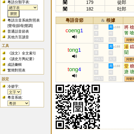
闛
179
徒郎
粵語分類字表:
闛
182
吐郎
粵語音節
根據
&
粵語注音系統對照表
[
聲母
|
韻母
|
聲調
]
將
黃
周
p188
c
oeng
1
普通話音節表
箐
李
何
其他方言讀音
錆
HKLS
人文
同聲
戧
工具
湯
黃
周
p188
t
ong
1
闣
李
何
《說文》全文索引
《讀史方輿紀要》
HKLS
人文
同聲
成語彙輯
堂
黃
周
p188
t
ong
4
繁簡對照表
溏
李
何
鶶
設定
HKLS
人文
同聲
赯
冷僻字:
粵音系統: