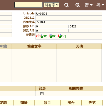
普
粵
Unicode
U+95DB
GB2312
四角號碼
7710.4
頻序 A/B
0
5422
頻次 A/B
0
--
普通話
ch
ng
t
ng
t
ng
件樹)
簡帛文字
其他
部居
相關異體
門
聲調
韻攝
韻目
開合
等第