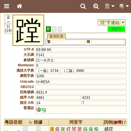
普
粵
足
蹚
157
11
繁
簡
港
異讀字
(18)
繁簡對應
繁
簡
UTF-8
E8 B9 9A
大五碼
F141
倉頡碼
口一火月土
Matthews
0
漢語大字典
（一版）3734；（二版）3980
康熙字典
1160
Unicode
U+8E5A
GB2312
四角號碼
6911.4
頻序 A/B
4881
4231
頻次 A/B
14
7
普通話
t
ng
粵語音節
根據
同音字
詞例(
) /
&
解釋
備
湯
鐺
羰
鏜
闛
鼞
鐋
薚
蝪
鏟蹚
黃
周