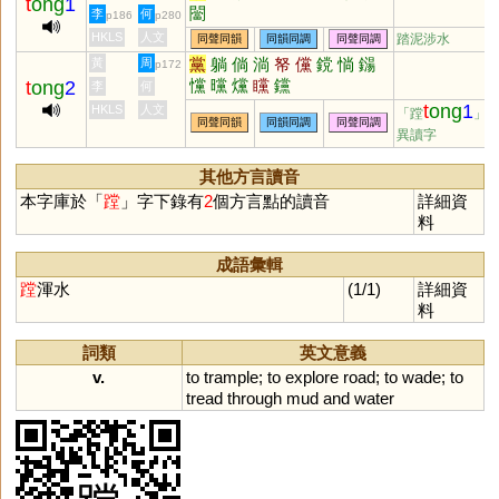
t
ong
1
闣
李
何
p186
p280
HKLS
人文
踏泥涉水
同聲同韻
同韻同調
同聲同調
黨
躺
倘
淌
帑
儻
鎲
惝
鐋
黃
周
p172
戃
曭
爣
矘
钂
t
ong
2
李
何
t
ong
1
HKLS
人文
「蹚
」
同聲同韻
同韻同調
同聲同調
異讀字
其他方言讀音
本字庫於「
蹚
」字下錄有
2
個方言點的讀音
詳細資
料
成語彙輯
蹚
渾水
(1/1)
詳細資
料
詞類
英文意義
v.
to
trample
;
to
explore
road
;
to
wade
;
to
tread
through
mud
and
water