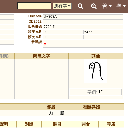
普
粵
Unicode
U+808A
GB2312
四角號碼
7721.7
頻序 A/B
0
5422
頻次 A/B
0
--
普通話
y
件樹)
簡帛文字
其他
字例:
1/1
部居
相關異體
肉
臆
聲調
韻攝
韻目
開合
等第