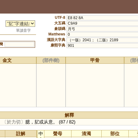
UTF-8
E8 82 8A
大五碼
C9A9
倉頡碼
月弓
單讀音字
Matthews
0
漢語大字典
（一版）2041；（二版）2189
簡
康熙字典
901
金文
(部件樹)
甲骨
(部
解釋
。
〔於力切〕
臆，肊或从意。
(87 / 82)
註解
中
聲母
清濁
部位