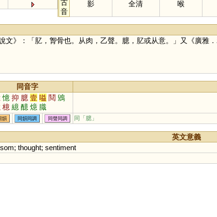
古
影
全清
喉
音
說文》：「肊，胷骨也。从肉，乙聲。臆，肊或从意。」又《廣雅．
同音字
億
憶
抑
臆
壹
嗌
鬩
鶂
澺
檍
繶
醷
燱
膱
同「
臆
」
同韻
同韻同調
同聲同調
英文意義
osom
;
thought
;
sentiment