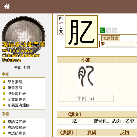
肉
肊
130
1
繁
簡
港
(5)
繁簡對應
繁
小篆
中文
ENG
字形
部首索引
筆畫索引
甲骨部件表
字例:
1/1
金文部件表
形義源流通解
字音
《說文》
肊
胷骨也。从肉，乙聲
粵語音節表
粵語聲母表
《廣韻》
頁碼
反切
粵語韻母表