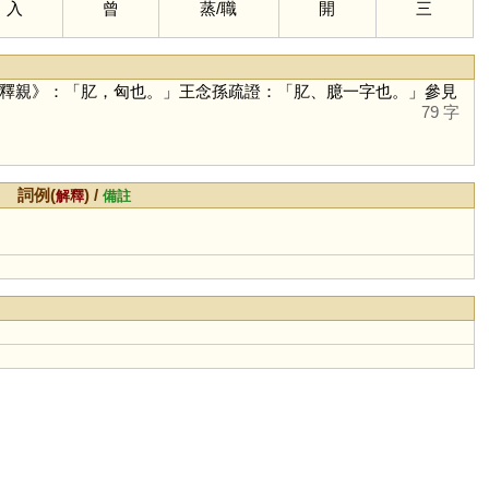
入
曾
蒸
/
職
開
三
釋親》：「肊，匈也。」王念孫疏證：「肊、臆一字也。」參見
79 字
詞例(
) /
解釋
備註