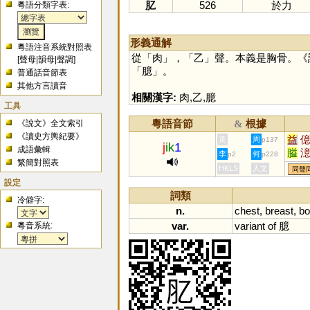
肊
526
於力
粵語分類字表:
形義通解
粵語注音系統對照表
從「
肉
」，「
乙
」聲。本義是胸骨。《
[
聲母
|
韻母
|
聲調
]
「
臆
」。
普通話音節表
其他方言讀音
相關漢字:
肉
,
乙
,
臆
工具
粵語音節
根據
《說文》全文索引
&
《讀史方輿紀要》
益
黃
周
p137
j
ik
1
成語彙輯
膉
李
何
p2
p228
繁簡對照表
HKLS
人文
同聲
設定
詞類
冷僻字:
n.
chest
,
breast
,
b
var.
variant
of
臆
粵音系統: