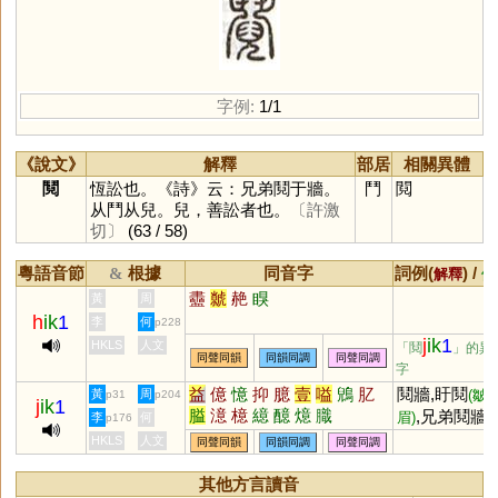
字例:
1/1
《說文》
解釋
部居
相關異體
鬩
恆訟也。《詩》云：兄弟鬩于牆。
鬥
䦧
从鬥从兒。兒，善訟者也。
〔許激
切〕
(63 / 58)
粵語音節
根據
同音字
詞例(
) /
&
解釋
備
衋
虩
赩
瞁
黃
周
h
ik
1
李
何
p228
j
ik
1
HKLS
人文
「鬩
」的異
同聲同韻
同韻同調
同聲同調
字
益
億
憶
抑
臆
壹
嗌
鶂
肊
鬩牆,盱鬩
黃
周
(皺
p31
p204
j
ik
1
膉
澺
檍
繶
醷
燱
膱
,兄弟鬩牆,
眉)
李
何
p176
鬩,訟鬩,釁鬩
HKLS
人文
同聲同韻
同韻同調
同聲同調
其他方言讀音