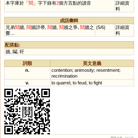
本字庫於「
鬩
」字下錄有
2
個方言點的讀音
詳細資
料
成語彙輯
兄弟
鬩
牆,
鬩
牆誶帚,
鬩
牆,
鬩
牆之爭,
鬩
牆之
(5/6)
詳細資
釁…
料
配搭點:
牆
,
鬮
,
盱
詞類
英文意義
n.
contention
;
animosity
;
resentment
;
recrimination
v.
to
quarrel
,
to
feud
,
to
fight
瀏覽次數: 16126