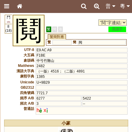
普
粵
鬥
鬩
191
8
繁
簡
港
異讀字
(18)
繁簡對應
繁
簡
阋
UTF-8
E9 AC A9
大五碼
F1BE
倉頡碼
中弓竹難山
Matthews
2482
漢語大字典
（一版）4516；（二版）4891
康熙字典
1385
Unicode
U+9B29
GB2312
四角號碼
7721.7
頻序 A/B
6277
5422
頻次 A/B
3
--
普通話
h
x
小篆