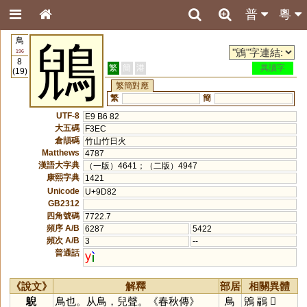
普
粵
鳥
鶂
196
8
繁
簡
港
異讀字
(19)
繁簡對應
繁
簡
UTF-8
E9 B6 82
大五碼
F3EC
倉頡碼
竹山竹日火
Matthews
4787
漢語大字典
（一版）4641；（二版）4947
康熙字典
1421
Unicode
U+9D82
GB2312
四角號碼
7722.7
頻序 A/B
6287
5422
頻次 A/B
3
--
普通話
y
《說文》
解釋
部居
相關異體
鶃
鳥也。从鳥，兒聲。《春秋傳》
鳥
鶂
鷊
𪁌