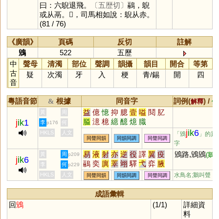
曰：六鶃退飛。
〔五歴切〕
鷊，鶃
或从鬲。𪁌，司馬相如說：鶃从赤。
(81 / 76)
《廣韻》
頁碼
反切
註解
鶂
522
五歷
中
聲母
清濁
部位
聲調
韻攝
韻目
開合
等第
古
疑
次濁
牙
入
梗
青
/
錫
開
四
音
粵語音節
根據
同音字
詞例(
) /
&
解釋
備
益
億
憶
抑
臆
壹
嗌
鬩
肊
黃
周
膉
澺
檍
繶
醷
燱
膱
j
ik
1
李
何
p176
j
ik
6
HKLS
人文
「鶂
」的異
同聲同韻
同韻同調
同聲同調
字
易
液
射
亦
逆
役
譯
翼
疫
鶂路,鶂鶂
黃
周
(鵝鳴
p209
j
ik
6
鷊
奕
廙
睪
翊
驛
弋
弈
腋
李
何
p229
繹
掖
翌
熤
薿
嶧
杙
蜴
嶷
HKLS
人文
水鳥名;鵝叫聲
同聲同韻
同韻同調
同聲同調
懌
鷁
屰
芅
圛
垼
黓
燚
艗
斁
燡
瀷
醳
譺
馹
墿
隿
焲
成語彙輯
熼
晹
縌
釴
霬
帟
埸
回
鶂
(1/1)
詳細資
料