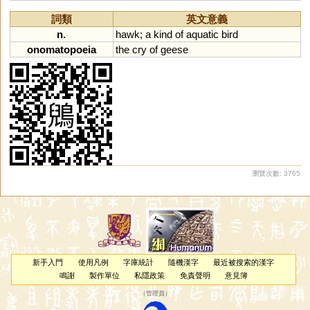
詞類
英文意義
n.
hawk
;
a
kind
of
aquatic
bird
onomatopoeia
the
cry
of
geese
瀏覽次數: 3765
新手入門
使用凡例
字庫統計
隨機漢字
最近被搜索的漢字
鳴謝
製作單位
私隱政策
免責聲明
意見簿
（
管理員
）