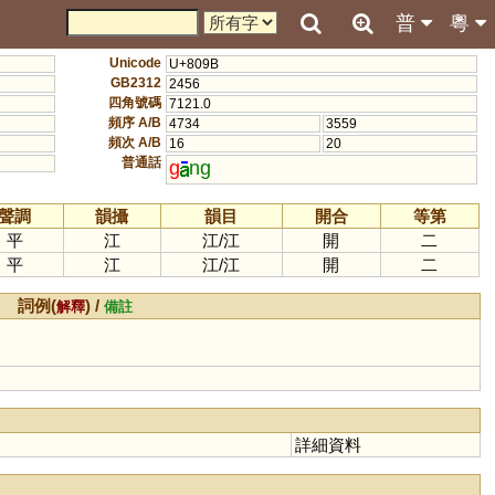
普
粵
Unicode
U+809B
GB2312
2456
四角號碼
7121.0
頻序 A/B
4734
3559
頻次 A/B
16
20
普通話
g
ng
聲調
韻攝
韻目
開合
等第
平
江
江
/
江
開
二
平
江
江
/
江
開
二
詞例(
) /
解釋
備註
詳細資料