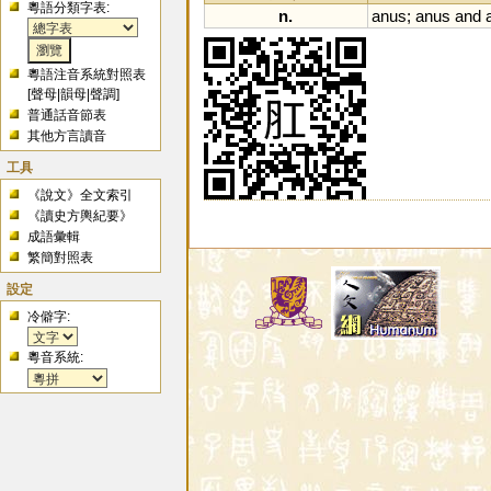
粵語分類字表:
n.
anus
;
anus
and
粵語注音系統對照表
[
聲母
|
韻母
|
聲調
]
普通話音節表
其他方言讀音
工具
《說文》全文索引
《讀史方輿紀要》
成語彙輯
繁簡對照表
設定
冷僻字:
粵音系統: