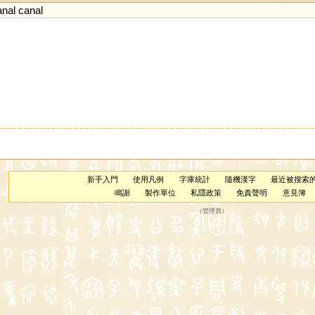
anal
canal
新手入門
使用凡例
字庫統計
隨機漢字
最近被搜索
鳴謝
製作單位
私隱政策
免責聲明
意見簿
（
管理員
）