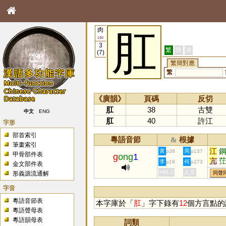
肉
肛
130
3
繁
簡
港
(7)
繁簡對應
繁
《廣韻》
頁碼
反切
肛
38
古雙
中文
ENG
肛
40
許江
字形
部首索引
粵語音節
根據
&
筆畫索引
江
黃
周
p38
p137
甲骨部件表
g
ong
1
亢
李
何
p19
p273
金文部件表
魧
HKLS
人文
形義源流通解
同聲
疘
字音
粵語音節表
本字庫於「
肛
」字下錄有
12
個方言點的
粵語聲母表
粵語韻母表
詞類