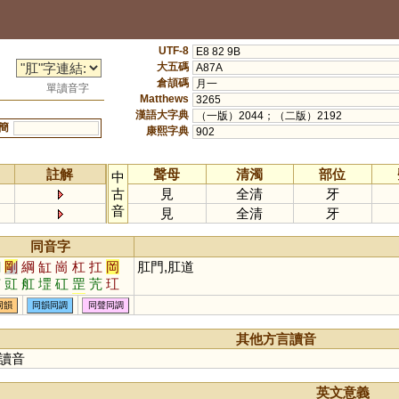
UTF-8
E8 82 9B
大五碼
A87A
倉頡碼
月一
單讀音字
Matthews
3265
漢語大字典
（一版）2044；（二版）2192
簡
康熙字典
902
註解
聲母
清濁
部位
中
古
見
全清
牙
音
見
全清
牙
同音字
鋼
剛
綱
缸
崗
杠
扛
岡
肛門,肛道
茳
豇
舡
堽
矼
罡
苀
玒
迒
肮
棡
碙
摃
犅
釭
瓨
同韻
同韻同調
同聲同調
堈
其他方言讀音
讀音
英文意義