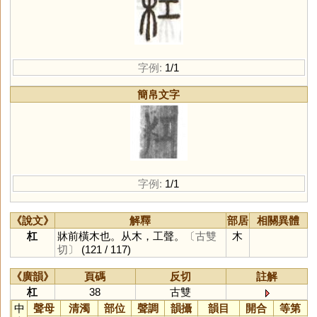
字例:
1/1
簡帛文字
字例:
1/1
《說文》
解釋
部居
相關異體
杠
牀前橫木也。从木，工聲。
〔古雙
木
切〕
(121 / 117)
《廣韻》
頁碼
反切
註解
杠
38
古雙
中
聲母
清濁
部位
聲調
韻攝
韻目
開合
等第