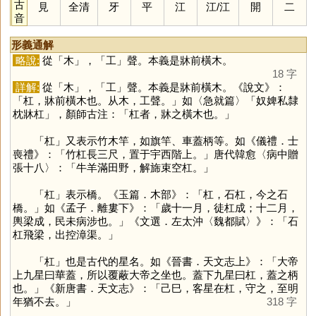
古
見
全清
牙
平
江
江
/
江
開
二
音
形義通解
略說:
從「
木
」，「
工
」聲。本義是牀前橫木。
18 字
詳解:
從「
木
」，「
工
」聲。本義是牀前橫木。《說文》：
「杠，牀前橫木也。从木，工聲。」如〈急就篇〉「奴婢私隸
枕牀杠」，顏師古注：「杠者，牀之橫木也。」
「
杠
」又表示竹木竿，如旗竿、車蓋柄等。如《儀禮．士
喪禮》：「竹杠長三尺，置于宇西階上。」唐代韓愈〈病中贈
張十八〉：「牛羊滿田野，解旆束空杠。」
「
杠
」表示橋。《玉篇．木部》：「杠，石杠，今之石
橋。」如《孟子．離婁下》：「歲十一月，徒杠成；十二月，
輿梁成，民未病涉也。」《文選．左太沖〈魏都賦〉》：「石
杠飛梁，出控漳渠。」
「
杠
」也是古代的星名。如《晉書．天文志上》：「大帝
上九星曰華蓋，所以覆蔽大帝之坐也。蓋下九星曰杠，蓋之柄
也。」《新唐書．天文志》：「己巳，客星在杠，守之，至明
年猶不去。」
318 字