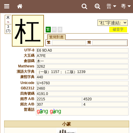
普
粵
木
杠
75
3
繁
簡
港
破音字
(7)
繁簡對應
繁
簡
UTF-8
E6 9D A0
大五碼
A7FE
倉頡碼
木一
Matthews
3262
漢語大字典
（一版）1157；（二版）1239
康熙字典
440
Unicode
U+6760
GB2312
2460
四角號碼
4191.0
頻序 A/B
2215
4520
頻次 A/B
307
4
普通話
g
ng
g
ng
小篆