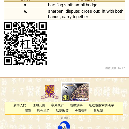
n.
bar
;
flag
staff
;
small
bridge
v.
sharpen
;
dispute
;
cross
out
;
lift
with
both
hands
,
carry
together
瀏覽次數: 6217
新手入門
使用凡例
字庫統計
隨機漢字
最近被搜索的漢字
鳴謝
製作單位
私隱政策
免責聲明
意見簿
（
管理員
）