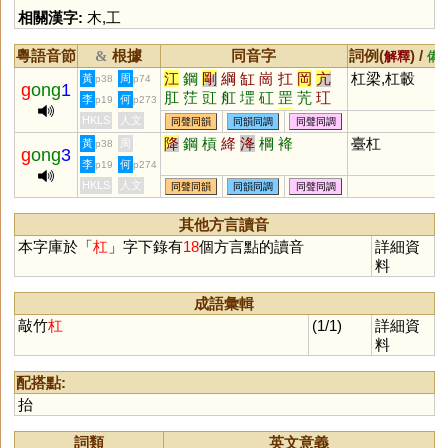
相關漢字:
木
,
工
粵語音節
根據
同音字
詞例(
) /
&
解釋
備
江
鋼
剛
綱
缸
崗
扛
岡
亢
杠梁,杠轂
黃
周
p38
p74
g
ong
1
肛
茳
豇
舡
堽
矼
罡
苀
玒
李
何
p19
p273
魧
迒
肮
棡
碙
摃
犅
釭
瓨
HKLS
人文
同聲同韻
同韻同調
同聲同調
疘
堈
降
鋼
槓
絳
洚
棡
袶
臺杠
黃
周
p38
g
ong
3
李
何
p19
p274
HKLS
人文
同聲同韻
同韻同調
同聲同調
其他方言讀音
本字庫於「
杠
」字下錄有
18
個方言點的讀音
詳細資
料
成語彙輯
敲竹
杠
(1/1)
詳細資
料
配搭點:
抬
詞類
英文意義