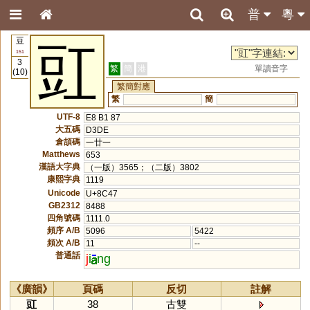
普
粵
豆
豇
151
3
繁
簡
港
單讀音字
(10)
繁簡對應
繁
簡
UTF-8
E8 B1 87
大五碼
D3DE
倉頡碼
一廿一
Matthews
653
漢語大字典
（一版）3565；（二版）3802
康熙字典
1119
Unicode
U+8C47
GB2312
8488
四角號碼
1111.0
頻序 A/B
5096
5422
頻次 A/B
11
--
普通話
j
i
ng
《廣韻》
頁碼
反切
註解
豇
38
古雙