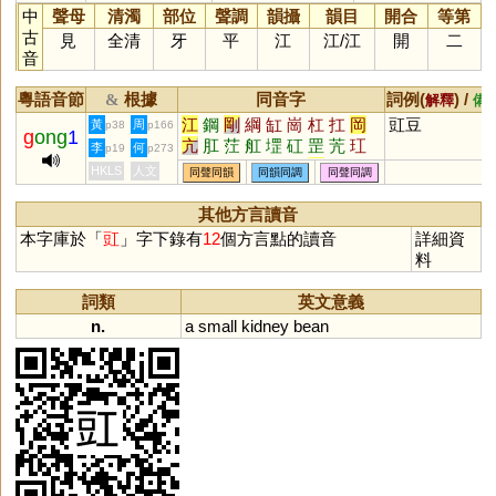
中
聲母
清濁
部位
聲調
韻攝
韻目
開合
等第
古
見
全清
牙
平
江
江
/
江
開
二
音
粵語音節
根據
同音字
詞例(
) /
&
解釋
備
江
鋼
剛
綱
缸
崗
杠
扛
岡
豇豆
黃
周
p38
p166
g
ong
1
亢
肛
茳
舡
堽
矼
罡
苀
玒
李
何
p19
p273
魧
迒
肮
棡
碙
摃
犅
堈
釭
HKLS
人文
同聲同韻
同韻同調
同聲同調
瓨
疘
其他方言讀音
本字庫於「
豇
」字下錄有
12
個方言點的讀音
詳細資
料
詞類
英文意義
n.
a
small
kidney
bean