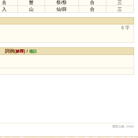
去
蟹
祭
/
祭
合
三
入
山
仙
/
薛
合
三
6 字
詞例(
) /
解釋
備註
瀏覽次數: 2946