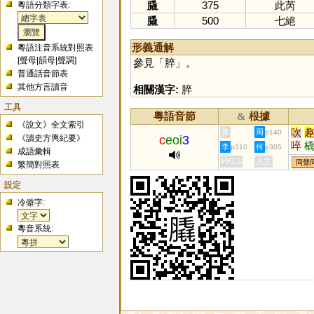
膬
375
此芮
粵語分類字表:
膬
500
七絕
形義通解
粵語注音系統對照表
[
聲母
|
韻母
|
聲調
]
參見「
脺
」。
普通話音節表
其他方言讀音
相關漢字:
脺
工具
粵語音節
根據
&
《說文》全文索引
吹
黃
周
p140
《讀史方輿紀要》
c
eoi
3
啐
李
何
p310
p305
成語彙輯
脺
HKLS
人文
同聲
繁簡對照表
設定
冷僻字:
粵音系統: