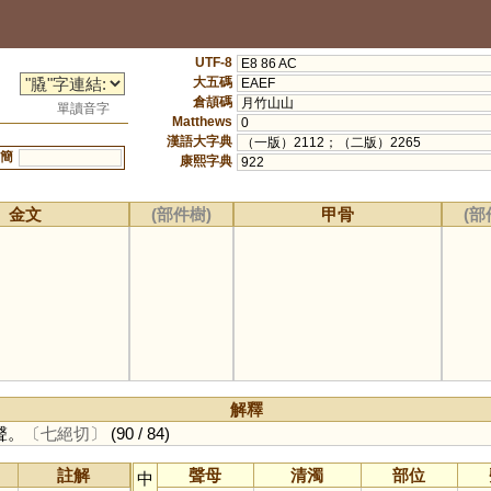
UTF-8
E8 86 AC
大五碼
EAEF
倉頡碼
月竹山山
單讀音字
Matthews
0
漢語大字典
（一版）2112；（二版）2265
簡
康熙字典
922
金文
(部件樹)
甲骨
(部
解釋
聲。
〔七絕切〕
(90 / 84)
註解
聲母
清濁
部位
中