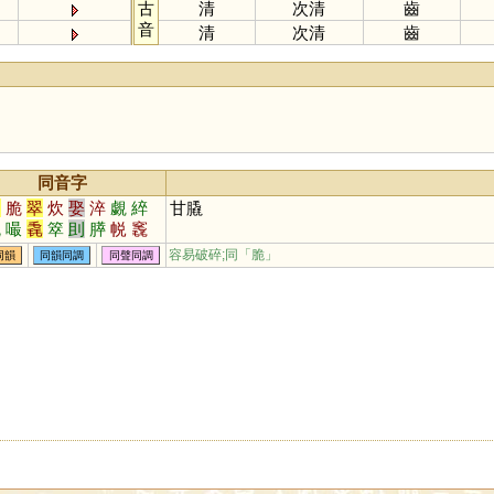
古
清
次清
齒
音
清
次清
齒
同音字
趣
脆
翠
炊
娶
淬
覷
綷
甘膬
橇
嘬
毳
箤
刞
膵
帨
竁
焠
倅
容易破碎;同「
脆
」
同韻
同韻同調
同聲同調