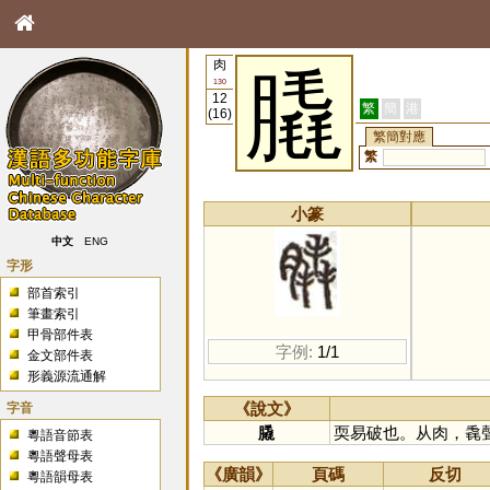
肉
膬
130
12
繁
簡
港
(16)
繁簡對應
繁
小篆
中文
ENG
字形
部首索引
筆畫索引
甲骨部件表
字例:
1/1
金文部件表
形義源流通解
字音
《說文》
膬
耎易破也。从肉，毳
粵語音節表
粵語聲母表
《廣韻》
頁碼
反切
粵語韻母表