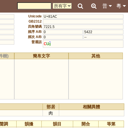
普
粵
Unicode
U+81AC
GB2312
四角號碼
7221.5
頻序 A/B
0
5422
頻次 A/B
0
--
普通話
c
u
件樹)
簡帛文字
其他
部居
相關異體
肉
聲調
韻攝
韻目
開合
等第