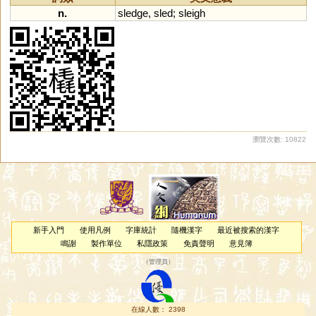
n.
sledge
,
sled
;
sleigh
瀏覽次數: 10822
新手入門
使用凡例
字庫統計
隨機漢字
最近被搜索的漢字
鳴謝
製作單位
私隱政策
免責聲明
意見簿
（
管理員
）
在線人數： 2398