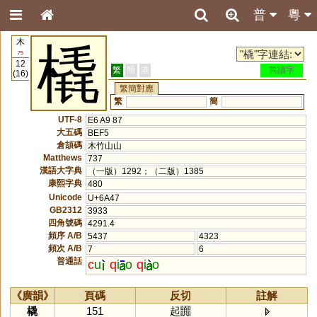
普
粵
木
橇
75
12
繁
簡
港
異讀字
(16)
繁簡對應
繁
簡
UTF-8
E6 A9 87
大五碼
BEF5
倉頡碼
木竹山山
Matthews
737
漢語大字典
（一版）1292；（二版）1385
康熙字典
480
Unicode
U+6A47
GB2312
3933
四角號碼
4291.4
頻序 A/B
5437
4323
頻次 A/B
7
6
普通話
c
u
q
i
o
q
i
o
《廣韻》
頁碼
反切
註解
橇
151
起嚻