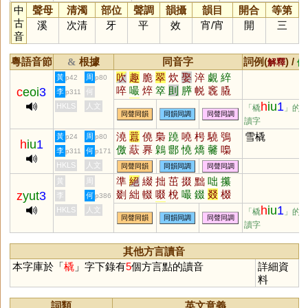
中
聲母
清濁
部位
聲調
韻攝
韻目
開合
等第
古
溪
次清
牙
平
效
宵
/
宵
開
三
音
粵語音節
根據
同音字
詞例(
) /
&
解釋
備
吹
趣
脆
翠
炊
娶
淬
覷
綷
黃
周
p42
p80
啐
嘬
焠
箤
刞
膵
帨
竁
膬
c
eoi
3
李
何
p311
脺
毳
倅
h
iu
1
HKLS
人文
「橇
」的
同聲同韻
同韻同調
同聲同調
讀字
澆
囂
僥
梟
蹺
嘵
枵
驍
鴞
雪橇
黃
周
p24
p80
h
iu
1
儌
藃
奡
鷍
郻
憢
燆
毊
嘄
李
何
p311
p171
墽
熇
徼
虈
蹻
趬
繑
膮
獢
HKLS
人文
同聲同韻
同韻同調
同聲同調
獟
呺
歊
鄡
準
絕
綴
拙
茁
掇
黜
咄
攥
黃
周
剟
絀
輟
啜
梲
嘬
錣
叕
棳
z
yut
3
李
何
p386
毲
蕞
蝃
毳
敪
歠
餟
柮
蕝
h
iu
1
HKLS
人文
「橇
」的
同聲同韻
同韻同調
同聲同調
醊
罬
畷
腏
琡
揝
惙
窋
欼
讀字
裰
泏
嚽
貀
鵽
蠿
其他方言讀音
本字庫於「
橇
」字下錄有
5
個方言點的讀音
詳細資
料
詞類
英文意義