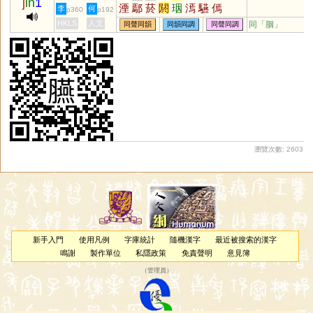
j
in
1
湮
鄢
菸
閼
珚
漹
驠
傿
李
何
p360
p192
HKLS
人文
同「
胭
」
同聲同韻
同韻同調
同聲同調
瀏覽次數: 2603
新手入門
使用凡例
字庫統計
隨機漢字
最近被搜索的漢字
鳴謝
製作單位
私隱政策
免責聲明
意見簿
（
管理員
）