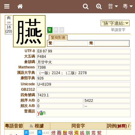
普
粵
肉
臙
130
16
繁
簡
港
單讀音字
(20)
繁簡對應
繁
簡
UTF-8
E8 87 99
大五碼
F4B4
倉頡碼
月廿中火
Matthews
7398
漢語大字典
（一版）2124；（二版）2278
康熙字典
926
Unicode
U+81D9
GB2312
四角號碼
7423.1
頻序 A/B
0
5422
頻次 A/B
0
--
普通話
y
n
粵語音節
根據
同音字
詞例(
) /
&
解釋
備
煙
燕
殷
咽
焉
嫣
胭
蔫
鴛
黃
周
p26
p140