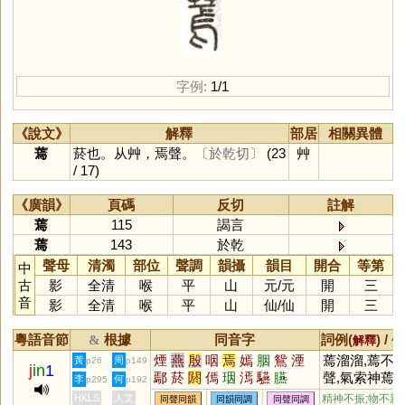
字例:
1/1
《說文》
解釋
部居
相關異體
蔫
菸也。从艸，焉聲。
〔於乾切〕
(23
艸
/ 17)
《廣韻》
頁碼
反切
註解
蔫
115
謁言
蔫
143
於乾
聲母
清濁
部位
聲調
韻攝
韻目
開合
等第
中
古
影
全清
喉
平
山
元
/
元
開
三
音
影
全清
喉
平
山
仙
/
仙
開
三
粵語音節
根據
同音字
詞例(
) /
&
解釋
備
煙
燕
殷
咽
焉
嫣
胭
鴛
湮
蔫溜溜,蔫不
黃
周
p26
p149
j
in
1
鄢
菸
閼
傿
珚
漹
驠
臙
聲,氣索神蔫,
李
何
p295
p192
頭耷耳
HKLS
人文
精神不振;物不新
同聲同韻
同韻同調
同聲同調