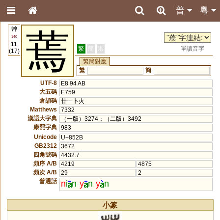
普
粵
艸
蔫
140
11
繁
簡
港
單讀音字
(17)
繁簡對應
繁
簡
UTF-8
E8 94 AB
大五碼
E759
倉頡碼
廿一卜火
Matthews
7332
漢語大字典
（一版）3274；（二版）3492
康熙字典
983
Unicode
U+852B
GB2312
3672
四角號碼
4432.7
頻序 A/B
4219
4875
頻次 A/B
29
2
普通話
n
i
n
y
n
y
n
小篆