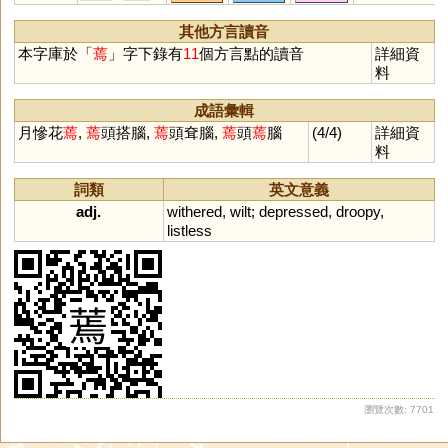
其他方言讀音
本字庫於「
蔫
」字下錄有
11
個方言點的讀音
詳細資
料
成語彙輯
月慘花
蔫
,
蔫
頭搭腦,
蔫
頭耷腦,
蔫
頭
蔫
腦
(4/4)
詳細資
料
詞類
英文意義
adj.
withered
,
wilt
;
depressed
,
droopy
,
listless
瀏覽次數: 7701