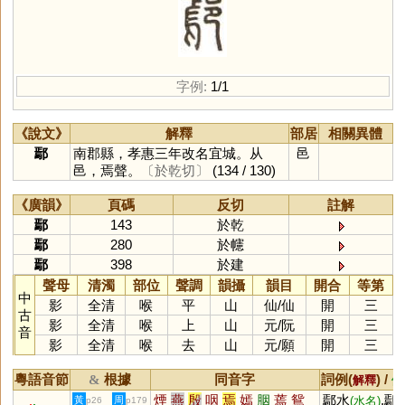
字例:
1/1
《說文》
解釋
部居
相關異體
鄢
南郡縣，孝惠三年改名宜城。从
邑
邑，焉聲。
〔於乾切〕
(134 / 130)
《廣韻》
頁碼
反切
註解
鄢
143
於乾
鄢
280
於幰
鄢
398
於建
聲母
清濁
部位
聲調
韻攝
韻目
開合
等第
中
影
全清
喉
平
山
仙
/
仙
開
三
古
影
全清
喉
上
山
元
/
阮
開
三
音
影
全清
喉
去
山
元
/
願
開
三
粵語音節
根據
同音字
詞例(
) /
&
解釋
備
煙
燕
殷
咽
焉
嫣
胭
蔫
鴛
鄢水
,鄢
黃
周
(水名)
p26
p179