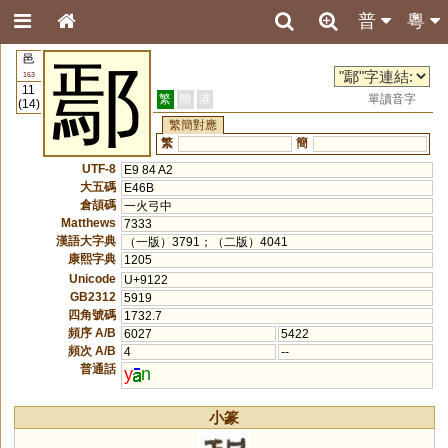
普
粵
邑
鄢
163
11
繁
簡
港
單讀音字
(14)
繁簡對應
繁
簡
UTF-8
E9 84 A2
大五碼
E46B
倉頡碼
一火弓中
Matthews
7333
漢語大字典
（一版）3791；（二版）4041
康熙字典
1205
Unicode
U+9122
GB2312
5919
四角號碼
1732.7
頻序 A/B
6027
5422
頻次 A/B
4
--
普通話
y
n
小篆