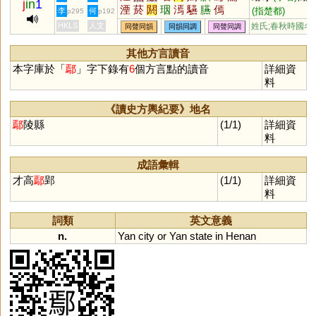
j
in
1
湮
菸
閼
珚
漹
驠
臙
傿
(指楚都)
李
何
p295
p192
HKLS
人文
姓氏;春秋時國名
同聲同韻
同韻同調
同聲同調
其他方言讀音
本字庫於「
鄢
」字下錄有
6
個方言點的讀音
詳細資
料
《讀史方輿紀要》地名
鄢
陵縣
(1/1)
詳細資
料
成語彙輯
才高
鄢
郢
(1/1)
詳細資
料
詞類
英文意義
n.
Yan
city
or
Yan
state
in
Henan