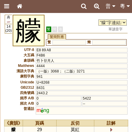
普
粵
舟
艨
137
14
繁
簡
港
單讀音字
(20)
繁簡對應
繁
簡
UTF-8
E8 89 A8
大五碼
F4B6
倉頡碼
竹卜廿月人
Matthews
4444
漢語大字典
（一版）3068；（二版）3271
康熙字典
941
Unicode
U+8268
GB2312
8431
四角號碼
2443.2
頻序 A/B
0
5422
頻次 A/B
0
--
普通話
m
ng
《廣韻》
頁碼
反切
註解
艨
29
莫紅