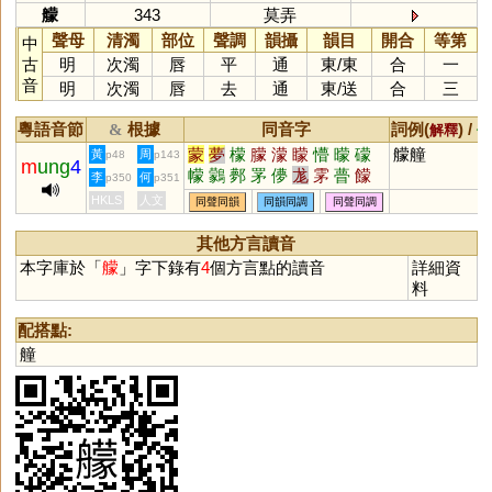
艨
343
莫弄
聲母
清濁
部位
聲調
韻攝
韻目
開合
等第
中
古
明
次濁
唇
平
通
東
/
東
合
一
音
明
次濁
唇
去
通
東
/
送
合
三
粵語音節
根據
同音字
詞例(
) /
&
解釋
備
蒙
夢
檬
朦
濛
矇
懵
曚
礞
艨艟
黃
周
p48
p143
m
ung
4
幪
鸏
鄸
罞
儚
尨
雺
瞢
饛
李
何
p350
p351
氋
HKLS
人文
同聲同韻
同韻同調
同聲同調
其他方言讀音
本字庫於「
艨
」字下錄有
4
個方言點的讀音
詳細資
料
配搭點:
艟