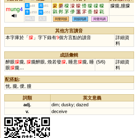
蒙
夢
檬
濛
矇
懵
曚
礞
幪
朦朧,朣朦
黃
周
p48
p81
m
ung
4
鸏
鄸
罞
儚
尨
雺
瞢
饛
氋
李
何
p350
p351
艨
HKLS
人文
同聲同韻
同韻同調
同聲同調
其他方言讀音
本字庫於「
朦
」字下錄有
9
個方言點的讀音
詳細資
料
成語彙輯
醉眼
朦
朧,
朦
朧醉眼, 煥若發
朦
, 睡意
朦
朧, 睡
(5/6)
詳細資
眼
朦
朧…
料
配搭點:
恍
,
朧
,
僾
,
朣
詞類
英文意義
adj.
dim
;
dusky
;
dazed
v.
deceive