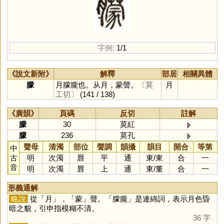
字例:
1/1
《說文新附》
解釋
部居
相關異體
朦
月朦朧也。从月，蒙聲。
〔莫
月
工切〕
(141 / 138)
《廣韻》
頁碼
反切
註解
朦
30
莫紅
朦
236
莫孔
聲母
清濁
部位
聲調
韻攝
韻目
開合
等第
中
古
明
次濁
唇
平
通
東
/
東
合
一
音
明
次濁
唇
上
通
東
/
董
合
一
形義通解
略說:
從「
月
」，「
蒙
」聲。「朦朧」是連綿詞，表示月色昏
暗之貌，引申指模糊不清。
36 字