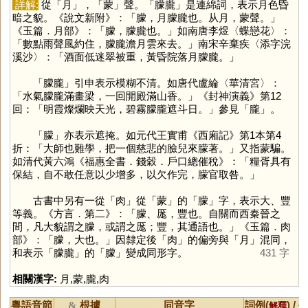
詳解:
從「
月
」，「
蒙
」聲。「朦朧」是連綿詞，表示月色昏
暗之貌。《說文新附》：「朦，月朦朧也。从月，蒙聲。」
《玉篇．月部》：「朦，朦朧也。」如南唐李煜〈蝶戀花〉：
「數點雨聲風約住，朦朧澹月雲來去。」南宋辛棄疾〈添字浣
溪沙〉：「酒面低迷翠被重，黃昏院落月朦朧。」
「朦朧」引申表示模糊不清。如唐代盧綸〈華清宮〉：
「水氣朦朧滿畫梁，一回開殿滿山香。」《封神演義》第12
回：「明霞燦爛映天光，碧霧朦朧遮斗日。」參見「
朧
」。
「
朦
」亦表示遮掩。如元代王實甫《西廂記》第1本第4
折：「大師也難學，把一個慈悲的臉兒來朦著。」又指蒙騙。
如清代黃六鴻《福惠全書．錢穀．戶口總催稅》：「糧胥具有
保結，自不敢任意以少增多，以欠作完，朦官取咎。」
古書中另有一從「
肉
」從「
蒙
」的「
朦
」字，表示大、豐
等義。《方言．第二》：「朦、厖，豐也。自關而西秦晉之
間，凡大貌謂之朦，或謂之厖；豐，其通語也。」《玉篇．肉
部》：「朦，大也。」因隸定後「
肉
」的偏旁與「
月
」混同，
和表示「朦朧」的「
朦
」變成同形字。
431 字
相關漢字:
月
,
蒙
,
朧
,
肉
粵語音節
根據
同音字
詞例(
) /
&
解釋
備