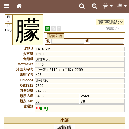
普
粵
月
朦
74
14
繁
簡
港
單讀音字
(18)
繁簡對應
繁
簡
UTF-8
E6 9C A6
大五碼
C261
倉頡碼
月廿月人
Matthews
4440
漢語大字典
（一版）2115；（二版）2269
康熙字典
435
Unicode
U+6726
GB2312
7592
四角號碼
7423.2
頻序 A/B
3413
2569
頻次 A/B
68
78
普通話
m
ng
小篆