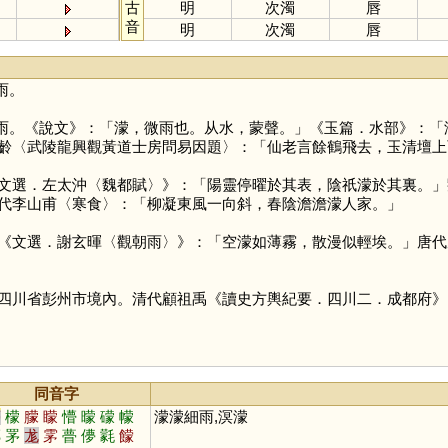
古
明
次濁
唇
音
明
次濁
唇
雨。
雨。《說文》：「濛，微雨也。从水，蒙聲。」《玉篇．水部》：「
齡〈武陵龍興觀黃道士房問易因題〉：「仙老言餘鶴飛去，玉清壇上
文選．左太沖〈魏都賦〉》：「陽靈停曜於其表，陰祇濛於其裏。」
代李山甫〈寒食〉：「柳凝東風一向斜，春陰澹澹濛人家。」
《文選．謝玄暉〈觀朝雨〉》：「空濛如薄霧，散漫似輕埃。」唐代
四川省彭州市境內。清代顧祖禹《讀史方輿紀要．四川二．成都府》
同音字
夢
檬
朦
矇
懵
曚
礞
幪
濛濛細雨,溟濛
鄸
罞
尨
雺
瞢
儚
氋
饛