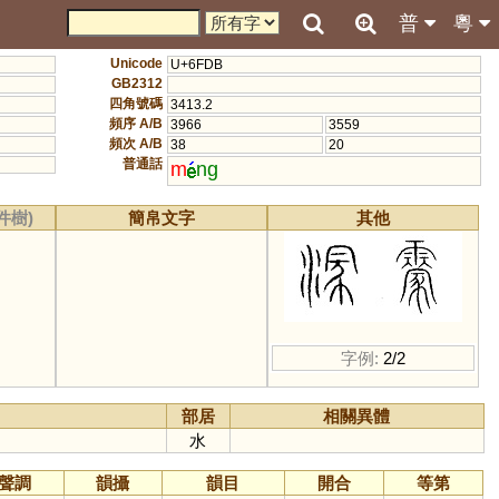
普
粵
Unicode
U+6FDB
GB2312
四角號碼
3413.2
頻序 A/B
3966
3559
頻次 A/B
38
20
普通話
m
ng
件樹)
簡帛文字
其他
字例:
2/2
部居
相關異體
水
聲調
韻攝
韻目
開合
等第