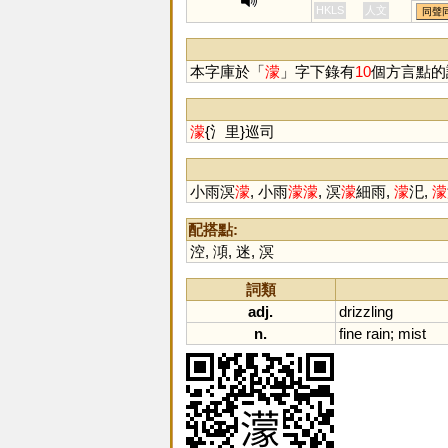
艨
HKLS
人文
同聲
本字庫於「
濛
」字下錄有
10
個方言點的
濛
{氵里}巡司
小雨溟
濛
, 小雨
濛
濛
, 溟
濛
細雨,
濛
汜,
濛
配搭點:
涳
,
澒
,
迷
,
溟
詞類
adj.
drizzling
n.
fine
rain
;
mist