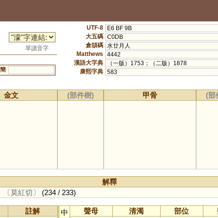
UTF-8
E6 BF 9B
大五碼
C0DB
倉頡碼
水廿月人
單讀音字
Matthews
4442
漢語大字典
（一版）1753；（二版）1878
簡
康熙字典
583
金文
(部件樹)
甲骨
(部
解釋
。
〔莫紅切〕
(234 / 233)
註解
聲母
清濁
部位
中