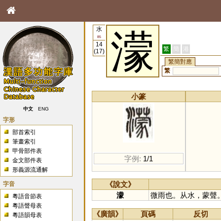
水
濛
85
14
繁
簡
港
(17)
繁簡對應
繁
小篆
中文
ENG
字形
部首索引
筆畫索引
甲骨部件表
字例:
1/1
金文部件表
形義源流通解
字音
《說文》
濛
微雨也。从水，蒙聲
粵語音節表
粵語聲母表
《廣韻》
頁碼
反切
粵語韻母表