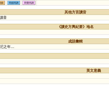
同韻
同韻同調
同聲同調
其他方言讀音
讀音
《讀史方輿紀要》地名
成語彙輯
汜之年…
英文意義