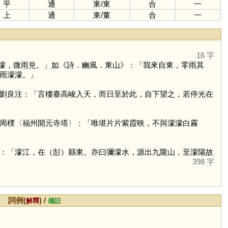
平
通
東
/
東
合
一
上
通
東
/
董
合
一
16 字
濛，微雨皃。」如《詩．豳風．東山》：「我來自東，零雨其
雨濛濛。」
劉良注：「言樓臺高峻入天，而日至於此，自下望之，若停光在
周樸〈福州開元寺塔〉：「唯堪片片紫霞映，不與濛濛白霧
：「濛江，在（彭）縣東。亦曰彌濛水，源出九隴山，至濛陽故
398 字
詞例(
) /
解釋
備註