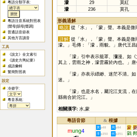
濛
29
莫紅
粵語分類字表:
濛
236
莫孔
形義通解
粵語注音系統對照表
[
聲母
|
韻母
|
聲調
]
略說:
從「
水
」，「
蒙
」聲。本義是微
普通話音節表
其他方言讀音
詳解:
從「
水
」，「
蒙
」聲。本義是微
濛。」毛傳：「濛，雨貌。」唐代王昌
工具
《說文》全文索引
「
濛
」引申表示籠罩、瀰漫。如《
《讀史方輿紀要》
其上，雲雨之神，濛雲霧於內也。」唐
成語彙輯
繁簡對照表
「
濛
」亦表示縹緲、迷茫不清。如
迷。」
設定
冷僻字:
「
濛
」也是水名，屬沱江支流，在
縣南合於沱江。」
粵音系統:
相關漢字:
水
,
蒙
粵語音節
根據
&
蒙
黃
周
p48
p94
m
ung
4
鸏
李
何
p350
p351