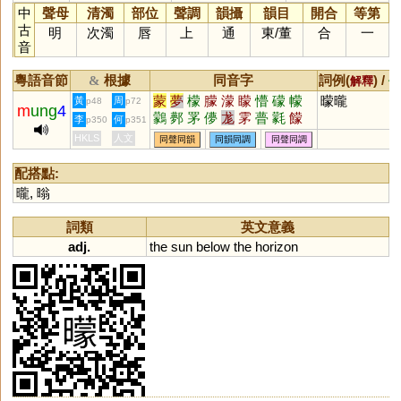
中
聲母
清濁
部位
聲調
韻攝
韻目
開合
等第
古
明
次濁
唇
上
通
東
/
董
合
一
音
粵語音節
根據
同音字
詞例(
) /
&
解釋
備
蒙
夢
檬
朦
濛
矇
懵
礞
幪
曚曨
黃
周
p48
p72
m
ung
4
鸏
鄸
罞
儚
尨
雺
瞢
氋
饛
李
何
p350
p351
艨
HKLS
人文
同聲同韻
同韻同調
同聲同調
配搭點:
曨
,
暡
詞類
英文意義
adj.
the
sun
below
the
horizon