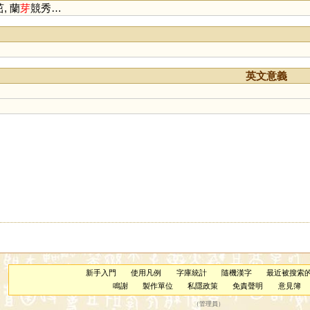
, 蘭
芽
競秀…
英文意義
新手入門
使用凡例
字庫統計
隨機漢字
最近被搜索
鳴謝
製作單位
私隱政策
免責聲明
意見簿
（
管理員
）