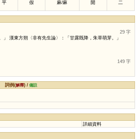
平
假
麻
/
麻
開
二
29 字
。」 漢東方朔〈非有先生論〉：「甘露既降，朱草萌芽。」
149 字
詞例(
) /
解釋
備註
詳細資料