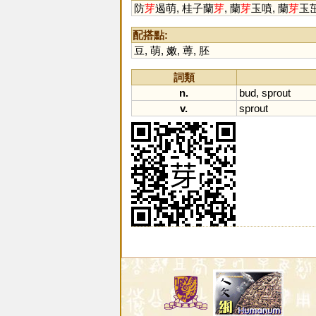
防
芽
遏萌, 桂子蘭
芽
, 蘭
芽
玉噴, 蘭
芽
玉茁
配搭點:
豆
,
萌
,
嫩
,
蒪
,
胚
詞類
n.
bud
,
sprout
v.
sprout