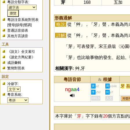
芽
168
五加
粵語分類字表:
形義通解
粵語注音系統對照表
略說:
從「
艸
」，「
牙
」聲，本義為尚
[
聲母
|
韻母
|
聲調
]
普通話音節表
詳解:
從「
艸
」，「
牙
」聲，本義為尚
其他方言讀音
工具
「
芽
」可表發芽。宋王鼎翁〈沁園
《說文》全文索引
「
芽
」也比喻事物的發生、起始。
《讀史方輿紀要》
成語彙輯
相關漢字:
艸
,
牙
繁簡對照表
設定
粵語音節
根據
&
冷僻字:
牙
黃
周
p2
p144
ng
aa
4
李
何
p52
p7
粵音系統:
HKLS
人文
同聲
本字庫於「
芽
」字下錄有
20
個方言點的