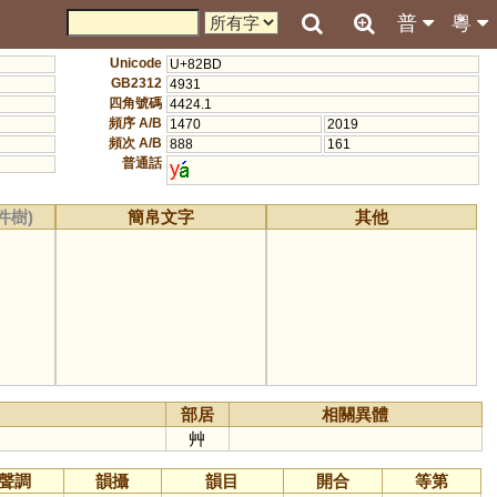
普
粵
Unicode
U+82BD
GB2312
4931
四角號碼
4424.1
頻序 A/B
1470
2019
頻次 A/B
888
161
普通話
y
件樹)
簡帛文字
其他
部居
相關異體
艸
聲調
韻攝
韻目
開合
等第