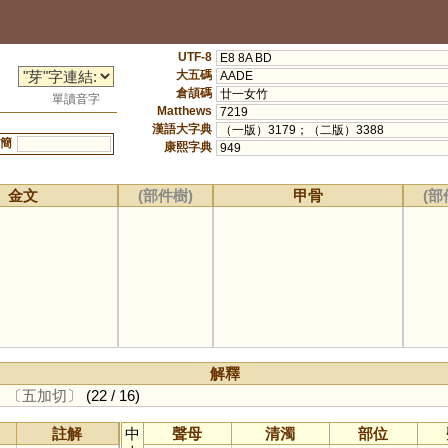
UTF-8
E8 8A BD
大五碼
AADE
倉頡碼
廿一女竹
單讀音字
Matthews
7219
漢語大字典
（一版）3179；（二版）3388
簡
康熙字典
949
金文
(部件樹)
甲骨
(部
解釋
。
〔五加切〕
(22 / 16)
註解
中
聲母
清濁
部位