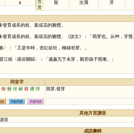
古
疑
次濁
牙
音
未發育成長的枝、葉或花的雛體。
未發育成長的枝、葉或花的雛體。《說文》：「萌芽也。从艸，牙聲
春〉：「又是年時，杏紅欲吐，柳綠初芽。」
晉江統〈函谷關賦〉：「遏姦宄于未芽，殿邪偽于萌漸。」
同音字
吾
衙
蚜
伢
岈
枒
琊
玡
萌芽,發芽
同韻
同韻同調
同聲同調
其他方言讀音
讀音
成語彙輯