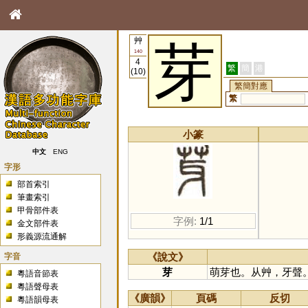
艸
芽
140
4
繁
簡
港
(10)
繁簡對應
繁
小篆
中文
ENG
字形
部首索引
筆畫索引
甲骨部件表
字例:
1/1
金文部件表
形義源流通解
字音
《說文》
芽
萌芽也。从艸，牙聲
粵語音節表
粵語聲母表
《廣韻》
頁碼
反切
粵語韻母表