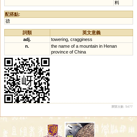
料
配搭點:
谽
詞類
英文意義
adj.
towering
,
cragginess
n.
the
name
of
a
mountain
in
Henan
province
of
China
瀏覽次數: 5477