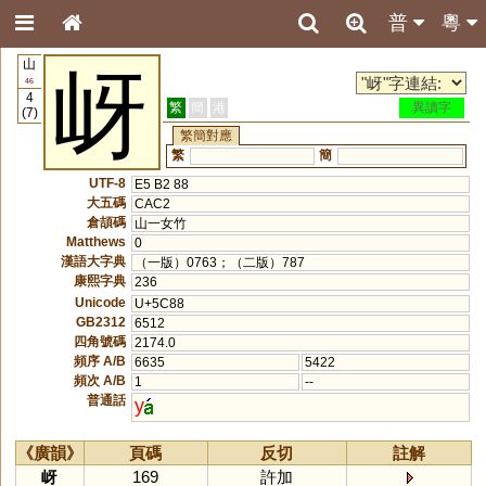
普
粵
山
岈
46
4
繁
簡
港
異讀字
(7)
繁簡對應
繁
簡
UTF-8
E5 B2 88
大五碼
CAC2
倉頡碼
山一女竹
Matthews
0
漢語大字典
（一版）0763；（二版）787
康熙字典
236
Unicode
U+5C88
GB2312
6512
四角號碼
2174.0
頻序 A/B
6635
5422
頻次 A/B
1
--
普通話
y
《廣韻》
頁碼
反切
註解
岈
169
許加