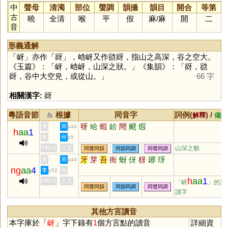
中
聲母
清濁
部位
聲調
韻攝
韻目
開合
等第
古
曉
全清
喉
平
假
麻
/
麻
開
二
音
形義通解
「
岈
」亦作「
谺
」，㟏岈又作谽谺，指山之高深，谷之空大。
《玉篇》：「岈，㟏岈，山深之狀。」《集韻》：「谺，谽
谺，谷中大空皃，或從山。」
66 字
相關漢字:
谺
粵語音節
根據
同音字
詞例(
) /
&
解釋
備註
呀
哈
蝦
鉿
閜
颬
煆
黃
周
p44
h
aa
1
李
何
p5
HKLS
人文
山深之貌
同聲同韻
同韻同調
同聲同調
牙
芽
吾
衙
蚜
伢
枒
琊
玡
黃
周
p44
ng
aa
4
李
何
p52
h
aa
1
HKLS
人文
「岈
」的異
同聲同韻
同韻同調
同聲同調
讀字
其他方言讀音
本字庫於「
岈
」字下錄有
1
個方言點的讀音
詳細資