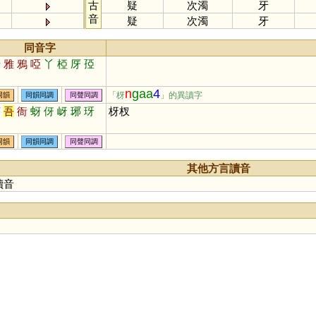
古
疑
次濁
牙
音
疑
次濁
牙
同音字
呀
雅
鴉
啞
丫
椏
厊
孲
n
gaa
4
「枒
」的異讀字
同韻
同韻同調
同聲同調
芽
吾
衙
蚜
伢
岈
琊
玡
枒杈
同韻
同韻同調
同聲同調
其他方言讀音
讀音