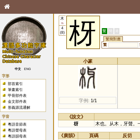
木
枒
75
4
繁
簡
港
(8)
繁簡對應
繁
小篆
中文
ENG
字形
部首索引
筆畫索引
甲骨部件表
字例:
1/1
金文部件表
形義源流通解
字音
《說文》
枒
木也。从木，牙聲。一
粵語音節表
粵語聲母表
《廣韻》
頁碼
反切
粵語韻母表