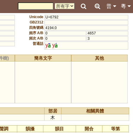
普
粵
Unicode
U+6792
GB2312
四角號碼
4194.0
頻序 A/B
0
4657
頻次 A/B
0
3
普通話
y
y
件樹)
簡帛文字
其他
部居
相關異體
木
聲調
韻攝
韻目
開合
等第