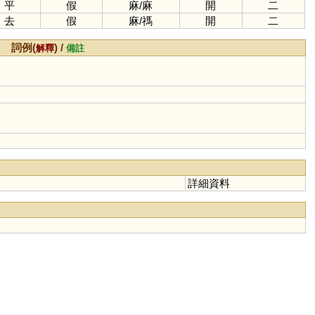
平
假
麻
/
麻
開
二
去
假
麻
/
禡
開
二
詞例(
) /
解釋
備註
詳細資料