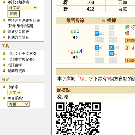
枒
168
五加
粵語分類字表:
枒
422
吾駕
粵語音節
根據
&
粵語注音系統對照表
[
聲母
|
韻母
|
聲調
]
啊
黃
周
aa
1
普通話音節表
錏
李
何
p52
其他方言讀音
HKLS
人文
同聲
工具
牙
黃
周
p2
p74
ng
aa
4
《說文》全文索引
李
何
p7
《讀史方輿紀要》
HKLS
人文
同聲
成語彙輯
繁簡對照表
本字庫於「
枒
」字下錄有
1
個方言點的
設定
冷僻字:
配搭點:
槎
,
楈
粵音系統: