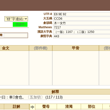
UTF-8
E6 9E 92
大五碼
CCD6
倉頡碼
木一女竹
異讀字
Matthews
7217
漢語大字典
（一版）1167；（二版）1250
簡
康熙字典
443
金文
(部件樹)
甲骨
(部
解釋
曰：車𨊾會也。
〔五加切〕
(117 / 113)
註解
聲母
清濁
部位
中