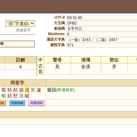
UTF-8
E8 91 80
大五碼
DFB2
倉頡碼
廿手竹口
單讀音字
Matthews
0
漢語大字典
（一版）3243；（二版）3457
簡
康熙字典
971
註解
中
聲母
清濁
部位
古
見
全清
牙
音
同音字
括
豁
聒
栝
鴰
适
筈
濊
菝葀
(即薄荷草)
鬠
蛞
姡
懖
萿
眓
同韻
同韻同調
同聲同調