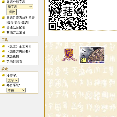
粵語分類字表:
粵語注音系統對照表
[
聲母
|
韻母
|
聲調
]
普通話音節表
其他方言讀音
工具
《說文》全文索引
《讀史方輿紀要》
成語彙輯
繁簡對照表
設定
冷僻字:
粵音系統: