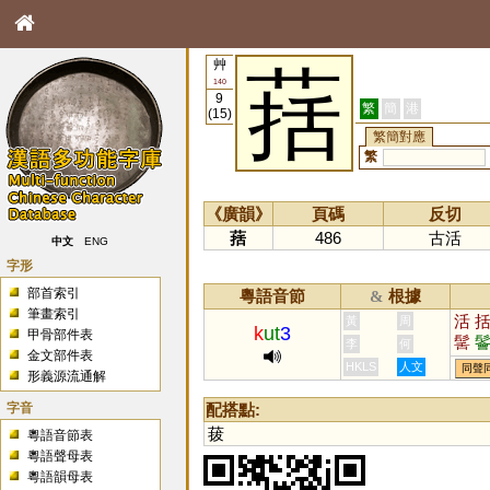
艸
葀
140
9
繁
簡
港
(15)
繁簡對應
繁
《廣韻》
頁碼
反切
葀
486
古活
中文
ENG
字形
部首索引
粵語音節
根據
&
筆畫索引
活
黃
周
k
ut
3
甲骨部件表
髺
李
何
金文部件表
HKLS
人文
同聲
形義源流通解
字音
配搭點:
菝
粵語音節表
粵語聲母表
粵語韻母表