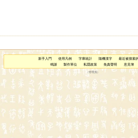
新手入門
使用凡例
字庫統計
隨機漢字
最近被搜索
鳴謝
製作單位
私隱政策
免責聲明
意見簿
（
管理員
）