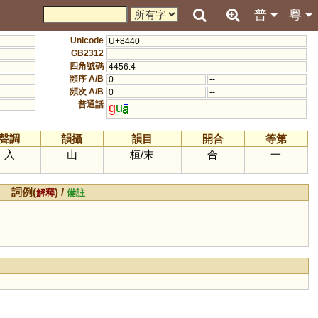
普
粵
Unicode
U+8440
GB2312
四角號碼
4456.4
頻序 A/B
0
--
頻次 A/B
0
--
普通話
g
u
聲調
韻攝
韻目
開合
等第
入
山
桓
/
末
合
一
詞例(
) /
解釋
備註