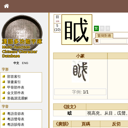
目
眓
109
5
繁
簡
港
(10)
繁簡對應
繁
小篆
中文
ENG
字形
部首索引
筆畫索引
甲骨部件表
字例:
1/1
金文部件表
形義源流通解
字音
《說文》
眓
視高皃。从目，戉聲
粵語音節表
粵語聲母表
《廣韻》
頁碼
反切
粵語韻母表