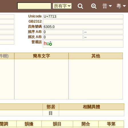
普
粵
Unicode
U+7713
GB2312
四角號碼
6305.0
頻序 A/B
0
--
頻次 A/B
0
--
普通話
h
u
件樹)
簡帛文字
其他
部居
相關異體
目
聲調
韻攝
韻目
開合
等第