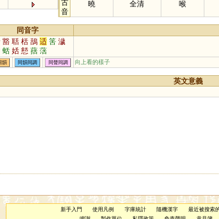
古
曉
全清
喉
音
同音字
括
豁
聒
栝
鴰
适
筈
濊
鬠
蛞
姡
懖
葀
萿
向上看的樣子
同韻
同韻同調
同聲同調
英文意義
新手入門
使用凡例
字庫統計
隨機漢字
最近被搜索
鳴謝
製作單位
私隱政策
免責聲明
意見簿