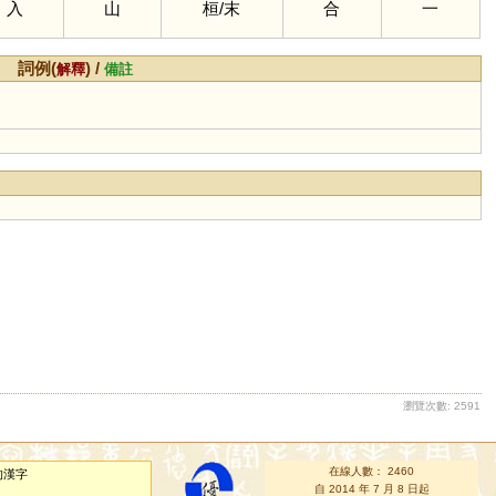
入
山
桓
/
末
合
一
詞例(
) /
解釋
備註
瀏覽次數: 2591
在線人數： 2460
的漢字
自 2014 年 7 月 8 日起