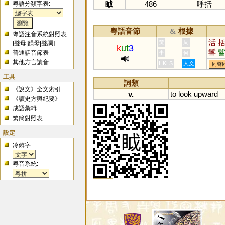
眓
486
呼括
粵語分類字表:
粵語音節
根據
&
粵語注音系統對照表
活
黃
周
[
聲母
|
韻母
|
聲調
]
k
ut
3
髺
普通話音節表
李
何
其他方言讀音
HKLS
人文
同聲
工具
詞類
《說文》全文索引
v.
to
look
upward
《讀史方輿紀要》
成語彙輯
繁簡對照表
設定
冷僻字:
粵音系統: