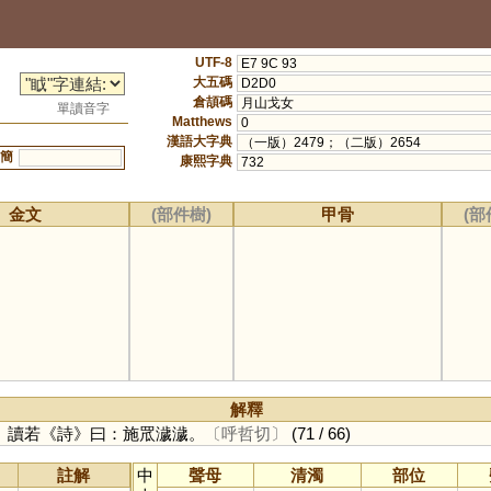
UTF-8
E7 9C 93
大五碼
D2D0
倉頡碼
月山戈女
單讀音字
Matthews
0
漢語大字典
（一版）2479；（二版）2654
簡
康熙字典
732
金文
(部件樹)
甲骨
(部
解釋
。讀若《詩》曰：施罛濊濊。
〔呼哲切〕
(71 / 66)
註解
中
聲母
清濁
部位