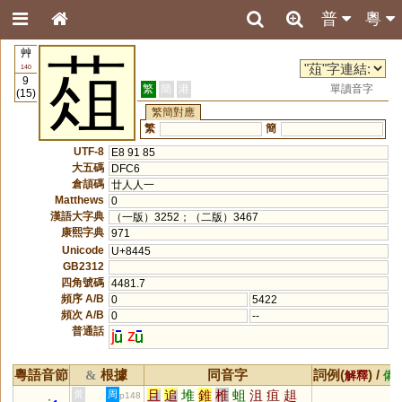
普
粵
艸
葅
140
9
繁
簡
港
單讀音字
(15)
繁簡對應
繁
簡
UTF-8
E8 91 85
大五碼
DFC6
倉頡碼
廿人人一
Matthews
0
漢語大字典
（一版）3252；（二版）3467
康熙字典
971
Unicode
U+8445
GB2312
四角號碼
4481.7
頻序 A/B
0
5422
頻次 A/B
0
--
普通話
j
z
粵語音節
根據
同音字
詞例(
) /
&
解釋
備
且
追
堆
錐
椎
蛆
沮
疽
趄
黃
周
p148