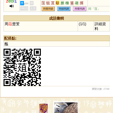
z
eoi
1
菹
狙
苴
騅
朘
棰
箠
嶉
揟
李
何
p84
魋
岨
罝
鵻
雎
跙
娵
隹
砠
HKLS
人文
同「
菹
」
同聲同韻
同韻同調
同聲同調
成語彙輯
周
葅
楚芰
(1/1)
詳細資
料
配搭點:
醢
瀏覽次數: 2798